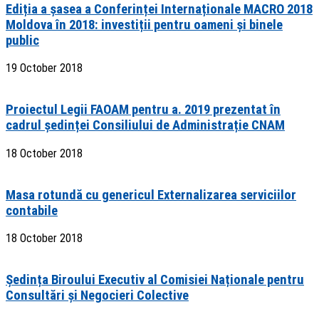
Ediția a șasea a Conferinței Internaționale MACRO 2018
Moldova în 2018: investiții pentru oameni și binele
public
19 October 2018
Proiectul Legii FAOAM pentru a. 2019 prezentat în
cadrul ședinței Consiliului de Administrație CNAM
18 October 2018
Masa rotundă cu genericul Externalizarea serviciilor
contabile
18 October 2018
Ședința Biroului Executiv al Comisiei Naționale pentru
Consultări și Negocieri Colective