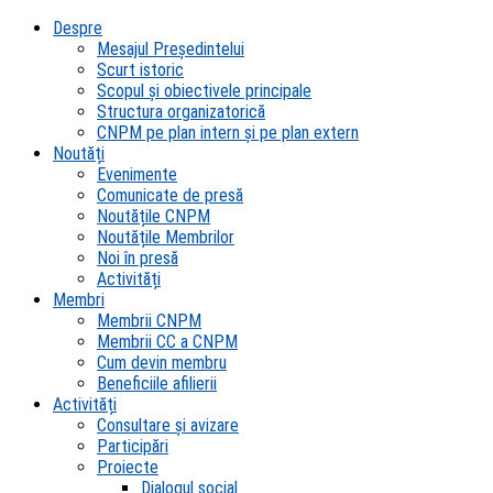
Despre
Mesajul Președintelui
Scurt istoric
Scopul şi obiectivele principale
Structura organizatorică
CNPM pe plan intern şi pe plan extern
Noutăți
Evenimente
Comunicate de presă
Noutățile CNPM
Noutățile Membrilor
Noi în presă
Activități
Membri
Membrii CNPM
Membrii CC a CNPM
Cum devin membru
Beneficiile afilierii
Activități
Consultare și avizare
Participări
Proiecte
Dialogul social