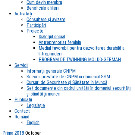
Cum devin membru
Beneficiile afilierii
Activități
Consultare și avizare
Participări
Proiecte
Dialogul social
Antreprenoriat feminin
Mediul favorabil pentru dezvoltarea durabilă a
întreprinderii
PROGRAM DE TWINNING MOLDO-GERMAN
Servicii
Informații generale CNPM
Servicii prestate de CNPM in domeniul SSM
Cursuri de Securitate și Sănătate în Muncă
Set documente din cadrul unității în domeniul securității
și sănătății muncii
Publicații
Legislație
Contact
Română
English
Prima
2018
October