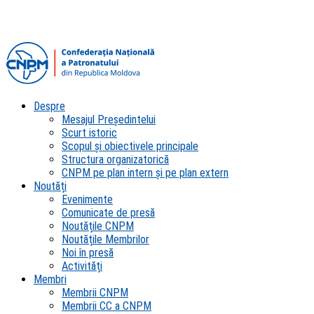
Despre
Mesajul Președintelui
Scurt istoric
Scopul şi obiectivele principale
Structura organizatorică
CNPM pe plan intern şi pe plan extern
Noutăți
Evenimente
Comunicate de presă
Noutățile CNPM
Noutățile Membrilor
Noi în presă
Activități
Membri
Membrii CNPM
Membrii CC a CNPM