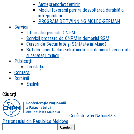
Antreprenoriat feminin
Mediul favorabil pentru dezvoltarea durabilă a
întreprinderii
PROGRAM DE TWINNING MOLDO-GERMAN
Servicii
Informații generale CNPM
Servicii prestate de CNPM in domeniul SSM
Cursuri de Securitate și Sănătate în Muncă
Set documente din cadrul unității în domeniul securității
și sănătății muncii
Publicații
Legislație
Contact
Română
English
Căutați
Confederația Națională a
Patronatului din Republica Moldova