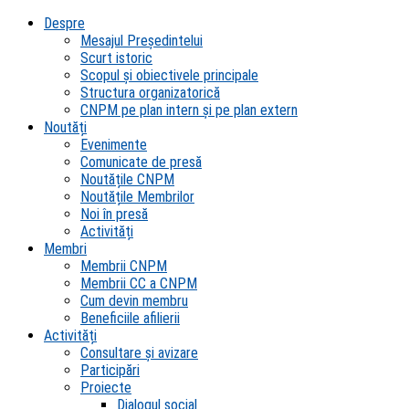
Despre
Mesajul Președintelui
Scurt istoric
Scopul şi obiectivele principale
Structura organizatorică
CNPM pe plan intern şi pe plan extern
Noutăți
Evenimente
Comunicate de presă
Noutățile CNPM
Noutățile Membrilor
Noi în presă
Activități
Membri
Membrii CNPM
Membrii CC a CNPM
Cum devin membru
Beneficiile afilierii
Activități
Consultare și avizare
Participări
Proiecte
Dialogul social