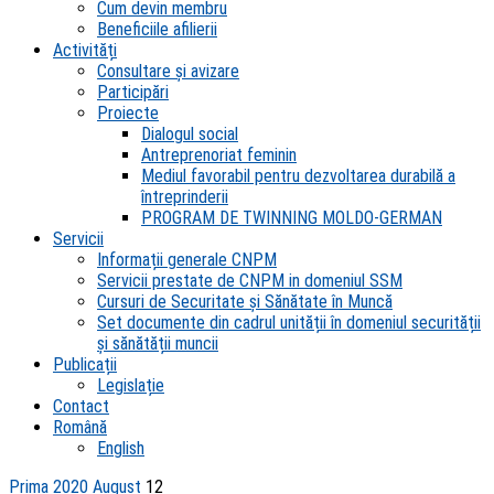
Cum devin membru
Beneficiile afilierii
Activități
Consultare și avizare
Participări
Proiecte
Dialogul social
Antreprenoriat feminin
Mediul favorabil pentru dezvoltarea durabilă a
întreprinderii
PROGRAM DE TWINNING MOLDO-GERMAN
Servicii
Informații generale CNPM
Servicii prestate de CNPM in domeniul SSM
Cursuri de Securitate și Sănătate în Muncă
Set documente din cadrul unității în domeniul securității
și sănătății muncii
Publicații
Legislație
Contact
Română
English
Prima
2020
August
12