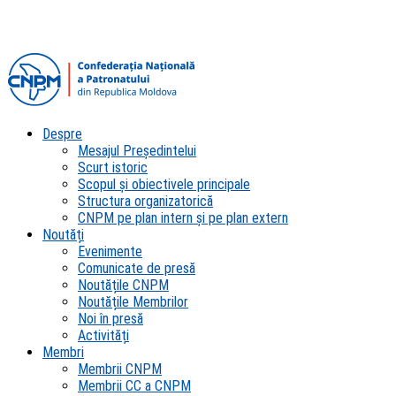
Despre
Mesajul Președintelui
Scurt istoric
Scopul şi obiectivele principale
Structura organizatorică
CNPM pe plan intern şi pe plan extern
Noutăți
Evenimente
Comunicate de presă
Noutățile CNPM
Noutățile Membrilor
Noi în presă
Activități
Membri
Membrii CNPM
Membrii CC a CNPM