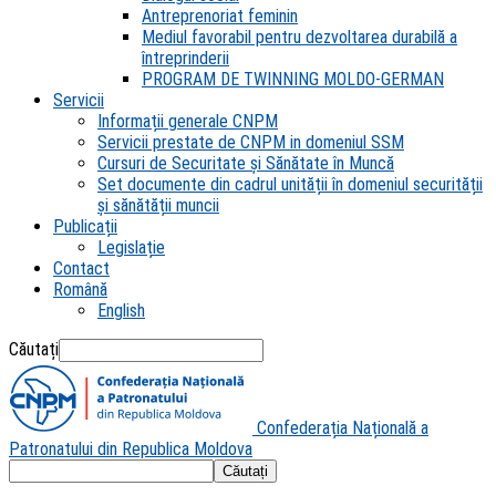
Antreprenoriat feminin
Mediul favorabil pentru dezvoltarea durabilă a
întreprinderii
PROGRAM DE TWINNING MOLDO-GERMAN
Servicii
Informații generale CNPM
Servicii prestate de CNPM in domeniul SSM
Cursuri de Securitate și Sănătate în Muncă
Set documente din cadrul unității în domeniul securității
și sănătății muncii
Publicații
Legislație
Contact
Română
English
Căutați
Confederația Națională a
Patronatului din Republica Moldova