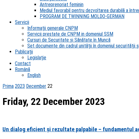
Antreprenoriat feminin
Mediul favorabil pentru dezvoltarea durabilă a întrep
PROGRAM DE TWINNING MOLDO-GERMAN
Servicii
Informații generale CNPM
Servicii prestate de CNPM in domeniul SSM
Cursuri de Securitate și Sănătate în Muncă
Set documente din cadrul unității în domeniul securității și
Publicații
Legislație
Contact
Română
English
Prima
2023
December
22
Friday, 22 December 2023
Un dialog eficient și rezultate palpabile – fundamentul a