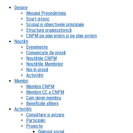
Despre
Mesajul Președintelui
Scurt istoric
Scopul şi obiectivele principale
Structura organizatorică
CNPM pe plan intern şi pe plan extern
Noutăți
Evenimente
Comunicate de presă
Noutățile CNPM
Noutățile Membrilor
Noi în presă
Activități
Membri
Membrii CNPM
Membrii CC a CNPM
Cum devin membru
Beneficiile afilierii
Activități
Consultare și avizare
Participări
Proiecte
Dialogul social