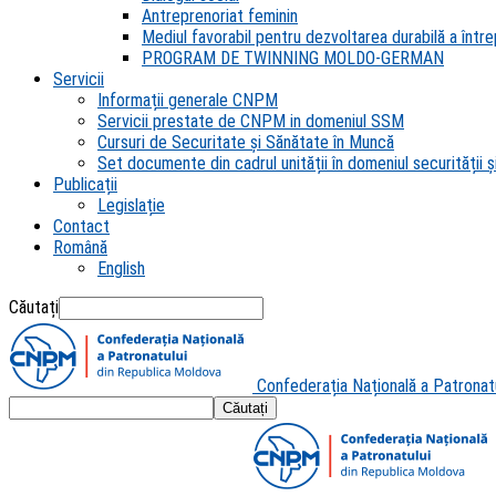
Antreprenoriat feminin
Mediul favorabil pentru dezvoltarea durabilă a întrep
PROGRAM DE TWINNING MOLDO-GERMAN
Servicii
Informații generale CNPM
Servicii prestate de CNPM in domeniul SSM
Cursuri de Securitate și Sănătate în Muncă
Set documente din cadrul unității în domeniul securității și
Publicații
Legislație
Contact
Română
English
Căutați
Confederația Națională a Patronat