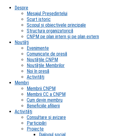
Despre
Mesajul Președintelui
Scurt istoric
Scopul şi obiectivele principale
Structura organizatorică
CNPM pe plan intern şi pe plan extern
Noutăți
Evenimente
Comunicate de presă
Noutățile CNPM
Noutățile Membrilor
Noi în presă
Activități
Membri
Membrii CNPM
Membrii CC a CNPM
Cum devin membru
Beneficiile afilierii
Activități
Consultare și avizare
Participări
Proiecte
Dialogul social