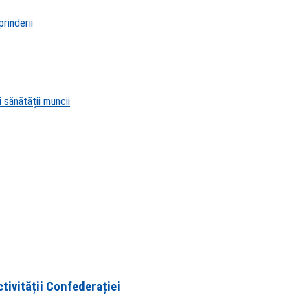
rinderii
 sănătății muncii
ctivității Confederației