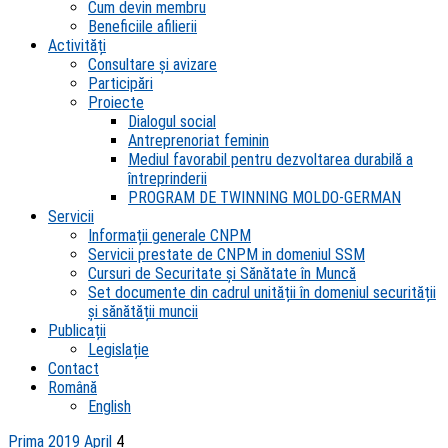
Cum devin membru
Beneficiile afilierii
Activități
Consultare și avizare
Participări
Proiecte
Dialogul social
Antreprenoriat feminin
Mediul favorabil pentru dezvoltarea durabilă a
întreprinderii
PROGRAM DE TWINNING MOLDO-GERMAN
Servicii
Informații generale CNPM
Servicii prestate de CNPM in domeniul SSM
Cursuri de Securitate și Sănătate în Muncă
Set documente din cadrul unității în domeniul securității
și sănătății muncii
Publicații
Legislație
Contact
Română
English
Prima
2019
April
4