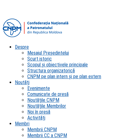
Despre
Mesajul Președintelui
Scurt istoric
Scopul şi obiectivele principale
Structura organizatorică
CNPM pe plan intern şi pe plan extern
Noutăți
Evenimente
Comunicate de presă
Noutățile CNPM
Noutățile Membrilor
Noi în presă
Activități
Membri
Membrii CNPM
Membrii CC a CNPM