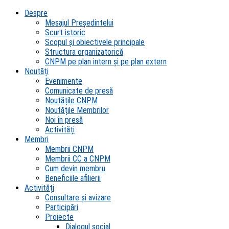
Despre
Mesajul Președintelui
Scurt istoric
Scopul şi obiectivele principale
Structura organizatorică
CNPM pe plan intern şi pe plan extern
Noutăți
Evenimente
Comunicate de presă
Noutățile CNPM
Noutățile Membrilor
Noi în presă
Activități
Membri
Membrii CNPM
Membrii CC a CNPM
Cum devin membru
Beneficiile afilierii
Activități
Consultare și avizare
Participări
Proiecte
Dialogul social