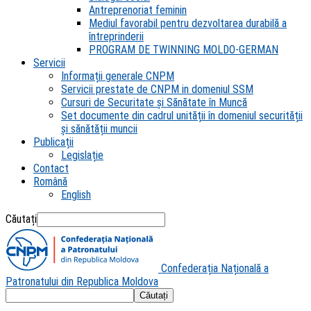
Antreprenoriat feminin
Mediul favorabil pentru dezvoltarea durabilă a
întreprinderii
PROGRAM DE TWINNING MOLDO-GERMAN
Servicii
Informații generale CNPM
Servicii prestate de CNPM in domeniul SSM
Cursuri de Securitate și Sănătate în Muncă
Set documente din cadrul unității în domeniul securității
și sănătății muncii
Publicații
Legislație
Contact
Română
English
Căutați
Confederația Națională a
Patronatului din Republica Moldova