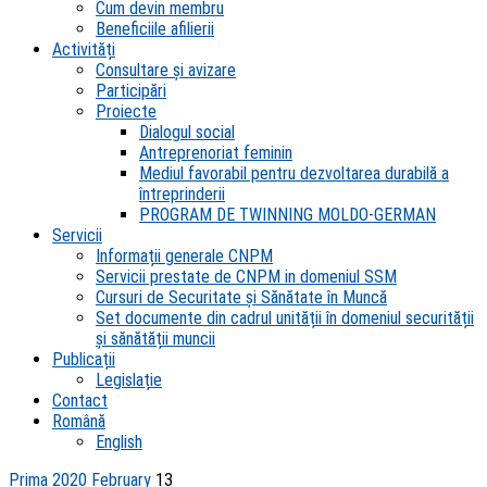
Cum devin membru
Beneficiile afilierii
Activități
Consultare și avizare
Participări
Proiecte
Dialogul social
Antreprenoriat feminin
Mediul favorabil pentru dezvoltarea durabilă a
întreprinderii
PROGRAM DE TWINNING MOLDO-GERMAN
Servicii
Informații generale CNPM
Servicii prestate de CNPM in domeniul SSM
Cursuri de Securitate și Sănătate în Muncă
Set documente din cadrul unității în domeniul securității
și sănătății muncii
Publicații
Legislație
Contact
Română
English
Prima
2020
February
13