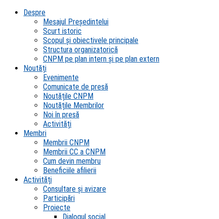
Despre
Mesajul Președintelui
Scurt istoric
Scopul şi obiectivele principale
Structura organizatorică
CNPM pe plan intern şi pe plan extern
Noutăți
Evenimente
Comunicate de presă
Noutățile CNPM
Noutățile Membrilor
Noi în presă
Activități
Membri
Membrii CNPM
Membrii CC a CNPM
Cum devin membru
Beneficiile afilierii
Activități
Consultare și avizare
Participări
Proiecte
Dialogul social