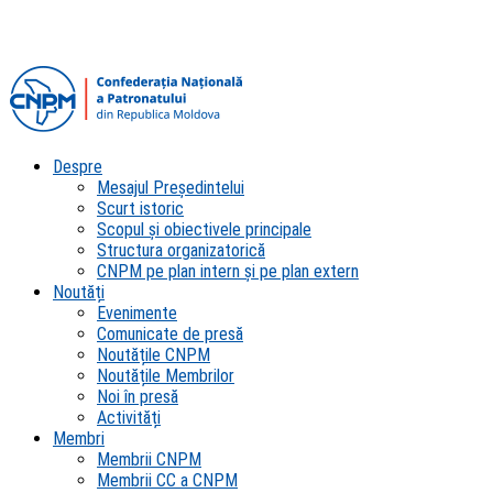
Despre
Mesajul Președintelui
Scurt istoric
Scopul şi obiectivele principale
Structura organizatorică
CNPM pe plan intern şi pe plan extern
Noutăți
Evenimente
Comunicate de presă
Noutățile CNPM
Noutățile Membrilor
Noi în presă
Activități
Membri
Membrii CNPM
Membrii CC a CNPM