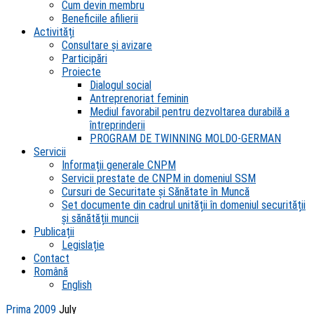
Cum devin membru
Beneficiile afilierii
Activități
Consultare și avizare
Participări
Proiecte
Dialogul social
Antreprenoriat feminin
Mediul favorabil pentru dezvoltarea durabilă a
întreprinderii
PROGRAM DE TWINNING MOLDO-GERMAN
Servicii
Informații generale CNPM
Servicii prestate de CNPM in domeniul SSM
Cursuri de Securitate și Sănătate în Muncă
Set documente din cadrul unității în domeniul securității
și sănătății muncii
Publicații
Legislație
Contact
Română
English
Prima
2009
July