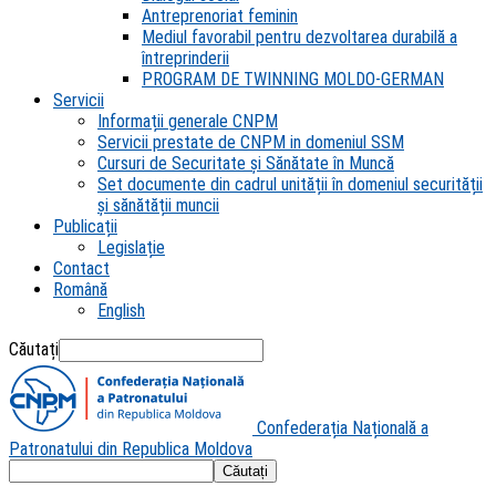
Antreprenoriat feminin
Mediul favorabil pentru dezvoltarea durabilă a
întreprinderii
PROGRAM DE TWINNING MOLDO-GERMAN
Servicii
Informații generale CNPM
Servicii prestate de CNPM in domeniul SSM
Cursuri de Securitate și Sănătate în Muncă
Set documente din cadrul unității în domeniul securității
și sănătății muncii
Publicații
Legislație
Contact
Română
English
Căutați
Confederația Națională a
Patronatului din Republica Moldova