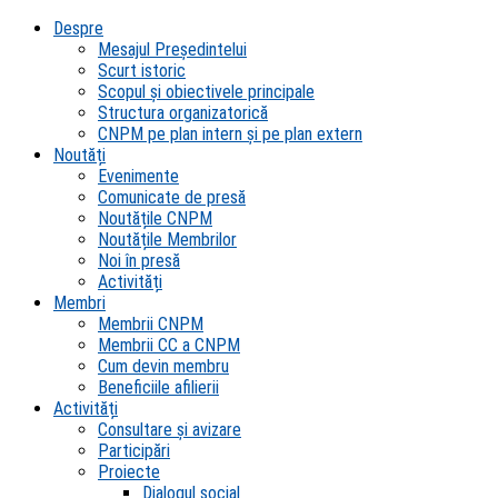
Despre
Mesajul Președintelui
Scurt istoric
Scopul şi obiectivele principale
Structura organizatorică
CNPM pe plan intern şi pe plan extern
Noutăți
Evenimente
Comunicate de presă
Noutățile CNPM
Noutățile Membrilor
Noi în presă
Activități
Membri
Membrii CNPM
Membrii CC a CNPM
Cum devin membru
Beneficiile afilierii
Activități
Consultare și avizare
Participări
Proiecte
Dialogul social