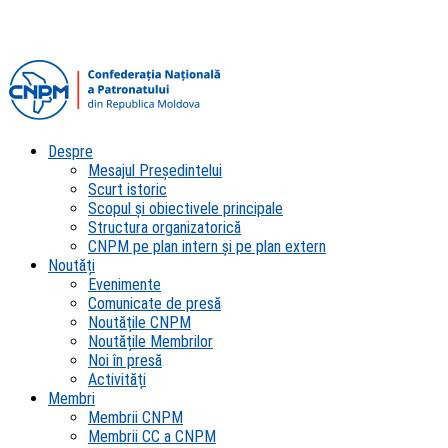
Despre
Mesajul Președintelui
Scurt istoric
Scopul şi obiectivele principale
Structura organizatorică
CNPM pe plan intern şi pe plan extern
Noutăți
Evenimente
Comunicate de presă
Noutățile CNPM
Noutățile Membrilor
Noi în presă
Activități
Membri
Membrii CNPM
Membrii CC a CNPM