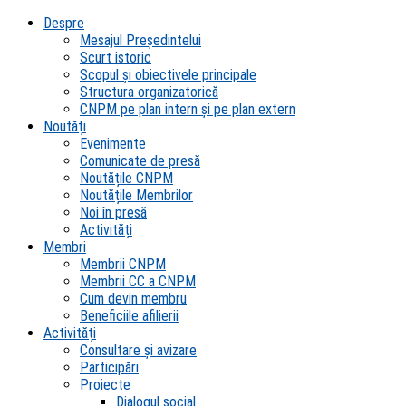
Despre
Mesajul Președintelui
Scurt istoric
Scopul şi obiectivele principale
Structura organizatorică
CNPM pe plan intern şi pe plan extern
Noutăți
Evenimente
Comunicate de presă
Noutățile CNPM
Noutățile Membrilor
Noi în presă
Activități
Membri
Membrii CNPM
Membrii CC a CNPM
Cum devin membru
Beneficiile afilierii
Activități
Consultare și avizare
Participări
Proiecte
Dialogul social