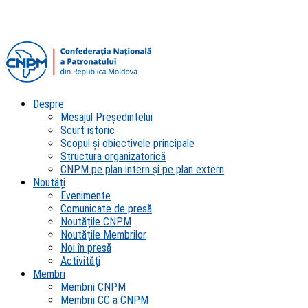
Despre
Mesajul Președintelui
Scurt istoric
Scopul şi obiectivele principale
Structura organizatorică
CNPM pe plan intern şi pe plan extern
Noutăți
Evenimente
Comunicate de presă
Noutățile CNPM
Noutățile Membrilor
Noi în presă
Activități
Membri
Membrii CNPM
Membrii CC a CNPM