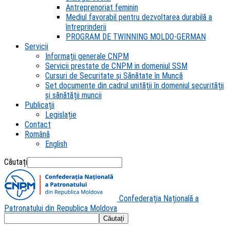
Antreprenoriat feminin
Mediul favorabil pentru dezvoltarea durabilă a
întreprinderii
PROGRAM DE TWINNING MOLDO-GERMAN
Servicii
Informații generale CNPM
Servicii prestate de CNPM in domeniul SSM
Cursuri de Securitate și Sănătate în Muncă
Set documente din cadrul unității în domeniul securității
și sănătății muncii
Publicații
Legislație
Contact
Română
English
Căutați
Confederația Națională a
Patronatului din Republica Moldova