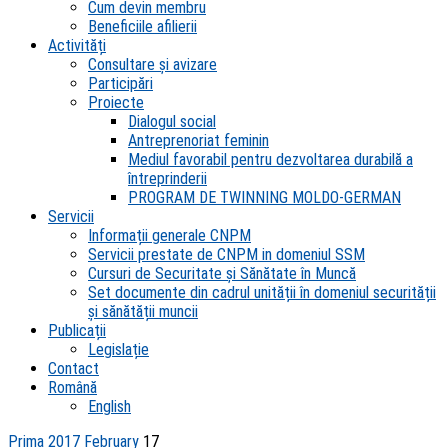
Cum devin membru
Beneficiile afilierii
Activități
Consultare și avizare
Participări
Proiecte
Dialogul social
Antreprenoriat feminin
Mediul favorabil pentru dezvoltarea durabilă a
întreprinderii
PROGRAM DE TWINNING MOLDO-GERMAN
Servicii
Informații generale CNPM
Servicii prestate de CNPM in domeniul SSM
Cursuri de Securitate și Sănătate în Muncă
Set documente din cadrul unității în domeniul securității
și sănătății muncii
Publicații
Legislație
Contact
Română
English
Prima
2017
February
17