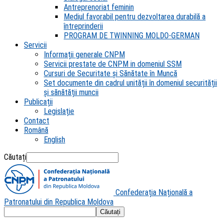
Antreprenoriat feminin
Mediul favorabil pentru dezvoltarea durabilă a
întreprinderii
PROGRAM DE TWINNING MOLDO-GERMAN
Servicii
Informații generale CNPM
Servicii prestate de CNPM in domeniul SSM
Cursuri de Securitate și Sănătate în Muncă
Set documente din cadrul unității în domeniul securității
și sănătății muncii
Publicații
Legislație
Contact
Română
English
Căutați
Confederația Națională a
Patronatului din Republica Moldova