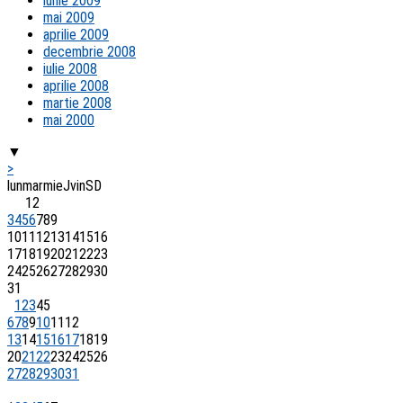
iunie 2009
mai 2009
aprilie 2009
decembrie 2008
iulie 2008
aprilie 2008
martie 2008
mai 2000
▼
>
lun
mar
mie
J
vin
S
D
1
2
3
4
5
6
7
8
9
10
11
12
13
14
15
16
17
18
19
20
21
22
23
24
25
26
27
28
29
30
31
1
2
3
4
5
6
7
8
9
10
11
12
13
14
15
16
17
18
19
20
21
22
23
24
25
26
27
28
29
30
31