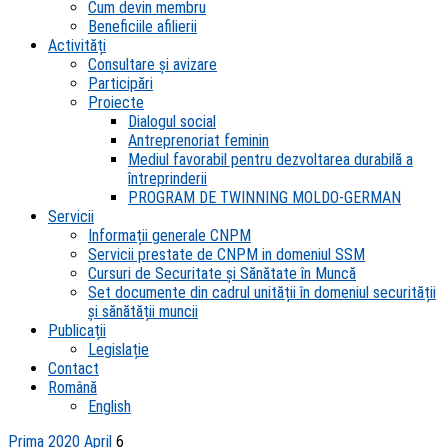
Cum devin membru
Beneficiile afilierii
Activități
Consultare și avizare
Participări
Proiecte
Dialogul social
Antreprenoriat feminin
Mediul favorabil pentru dezvoltarea durabilă a
întreprinderii
PROGRAM DE TWINNING MOLDO-GERMAN
Servicii
Informații generale CNPM
Servicii prestate de CNPM in domeniul SSM
Cursuri de Securitate și Sănătate în Muncă
Set documente din cadrul unității în domeniul securității
și sănătății muncii
Publicații
Legislație
Contact
Română
English
Prima
2020
April
6