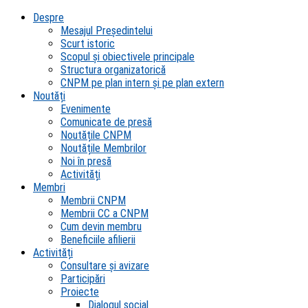
Despre
Mesajul Președintelui
Scurt istoric
Scopul şi obiectivele principale
Structura organizatorică
CNPM pe plan intern şi pe plan extern
Noutăți
Evenimente
Comunicate de presă
Noutățile CNPM
Noutățile Membrilor
Noi în presă
Activități
Membri
Membrii CNPM
Membrii CC a CNPM
Cum devin membru
Beneficiile afilierii
Activități
Consultare și avizare
Participări
Proiecte
Dialogul social