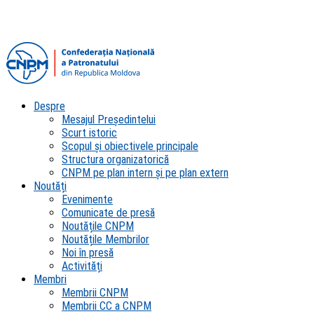
Despre
Mesajul Președintelui
Scurt istoric
Scopul şi obiectivele principale
Structura organizatorică
CNPM pe plan intern şi pe plan extern
Noutăți
Evenimente
Comunicate de presă
Noutățile CNPM
Noutățile Membrilor
Noi în presă
Activități
Membri
Membrii CNPM
Membrii CC a CNPM