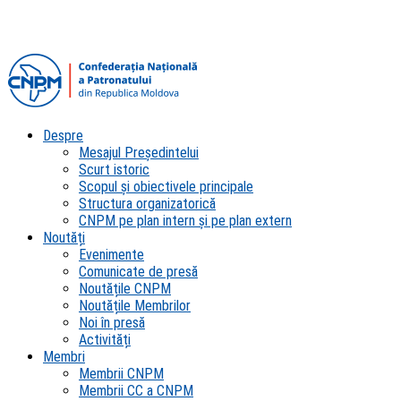
Despre
Mesajul Președintelui
Scurt istoric
Scopul şi obiectivele principale
Structura organizatorică
CNPM pe plan intern şi pe plan extern
Noutăți
Evenimente
Comunicate de presă
Noutățile CNPM
Noutățile Membrilor
Noi în presă
Activități
Membri
Membrii CNPM
Membrii CC a CNPM