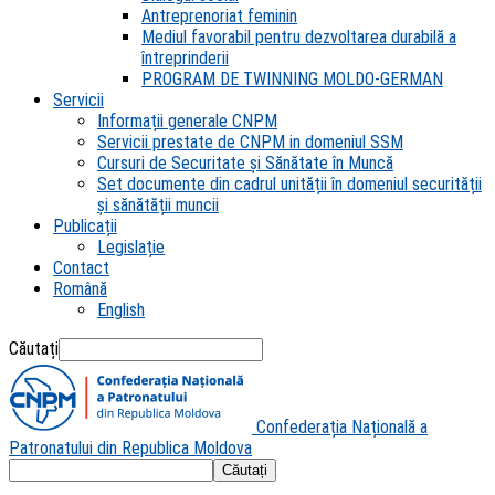
Antreprenoriat feminin
Mediul favorabil pentru dezvoltarea durabilă a
întreprinderii
PROGRAM DE TWINNING MOLDO-GERMAN
Servicii
Informații generale CNPM
Servicii prestate de CNPM in domeniul SSM
Cursuri de Securitate și Sănătate în Muncă
Set documente din cadrul unității în domeniul securității
și sănătății muncii
Publicații
Legislație
Contact
Română
English
Căutați
Confederația Națională a
Patronatului din Republica Moldova