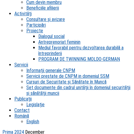
Cum devin membru
Beneficiile afilierii
Activități
Consultare și avizare
Participări
Proiecte
Dialogul social
Antreprenoriat feminin
Mediul favorabil pentru dezvoltarea durabilă a
întreprinderii
PROGRAM DE TWINNING MOLDO-GERMAN
Servicii
Informații generale CNPM
Servicii prestate de CNPM in domeniul SSM
Cursuri de Securitate și Sănătate în Muncă
Set documente din cadrul unității în domeniul securității
și sănătății muncii
Publicații
Legislație
Contact
Română
English
Prima
2024
December