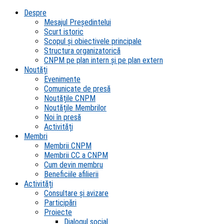
Despre
Mesajul Președintelui
Scurt istoric
Scopul şi obiectivele principale
Structura organizatorică
CNPM pe plan intern şi pe plan extern
Noutăți
Evenimente
Comunicate de presă
Noutățile CNPM
Noutățile Membrilor
Noi în presă
Activități
Membri
Membrii CNPM
Membrii CC a CNPM
Cum devin membru
Beneficiile afilierii
Activități
Consultare și avizare
Participări
Proiecte
Dialogul social