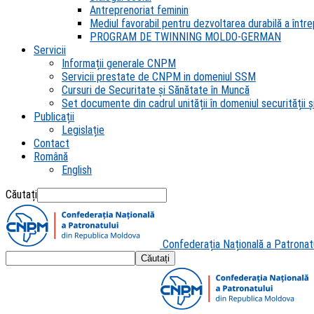
Antreprenoriat feminin
Mediul favorabil pentru dezvoltarea durabilă a întrep
PROGRAM DE TWINNING MOLDO-GERMAN
Servicii
Informații generale CNPM
Servicii prestate de CNPM in domeniul SSM
Cursuri de Securitate și Sănătate în Muncă
Set documente din cadrul unității în domeniul securității și
Publicații
Legislație
Contact
Română
English
Căutați
Confederația Națională a Patronat