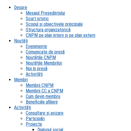
Despre
Mesajul Președintelui
Scurt istoric
Scopul şi obiectivele principale
Structura organizatorică
CNPM pe plan intern şi pe plan extern
Noutăți
Evenimente
Comunicate de presă
Noutățile CNPM
Noutățile Membrilor
Noi în presă
Activități
Membri
Membrii CNPM
Membrii CC a CNPM
Cum devin membru
Beneficiile afilierii
Activități
Consultare și avizare
Participări
Proiecte
Dialogul social