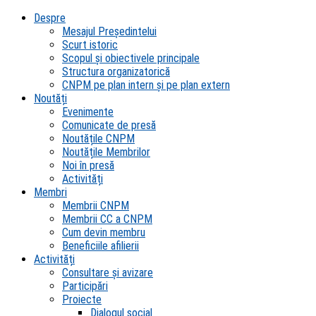
Despre
Mesajul Președintelui
Scurt istoric
Scopul şi obiectivele principale
Structura organizatorică
CNPM pe plan intern şi pe plan extern
Noutăți
Evenimente
Comunicate de presă
Noutățile CNPM
Noutățile Membrilor
Noi în presă
Activități
Membri
Membrii CNPM
Membrii CC a CNPM
Cum devin membru
Beneficiile afilierii
Activități
Consultare și avizare
Participări
Proiecte
Dialogul social