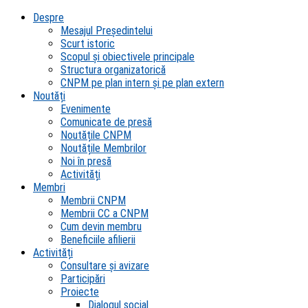
Despre
Mesajul Președintelui
Scurt istoric
Scopul şi obiectivele principale
Structura organizatorică
CNPM pe plan intern şi pe plan extern
Noutăți
Evenimente
Comunicate de presă
Noutățile CNPM
Noutățile Membrilor
Noi în presă
Activități
Membri
Membrii CNPM
Membrii CC a CNPM
Cum devin membru
Beneficiile afilierii
Activități
Consultare și avizare
Participări
Proiecte
Dialogul social