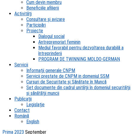
Cum devin membru
Beneficiile afilierii
Activități
Consultare și avizare
Participări
Proiecte
Dialogul social
Antreprenoriat feminin
Mediul favorabil pentru dezvoltarea durabilă a
întreprinderii
PROGRAM DE TWINNING MOLDO-GERMAN
Servicii
Informații generale CNPM
Servicii prestate de CNPM in domeniul SSM
Cursuri de Securitate și Sănătate în Muncă
Set documente din cadrul unității în domeniul securității
și sănătății muncii
Publicații
Legislație
Contact
Română
English
Prima
2023
September