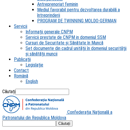
Antreprenoriat feminin
Mediul favorabil pentru dezvoltarea durabilă a
întreprinderii
PROGRAM DE TWINNING MOLDO-GERMAN
Servicii
Informații generale CNPM
Servicii prestate de CNPM in domeniul SSM
Cursuri de Securitate și Sănătate în Muncă
Set documente din cadrul unității în domeniul securității
și sănătății muncii
Publicații
Legislație
Contact
Română
English
Căutați
Confederația Națională a
Patronatului din Republica Moldova