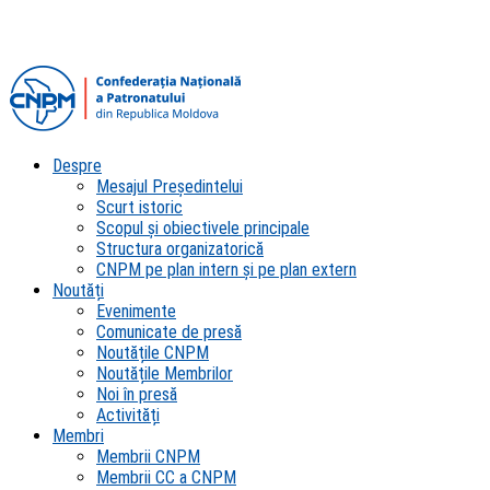
Despre
Mesajul Președintelui
Scurt istoric
Scopul şi obiectivele principale
Structura organizatorică
CNPM pe plan intern şi pe plan extern
Noutăți
Evenimente
Comunicate de presă
Noutățile CNPM
Noutățile Membrilor
Noi în presă
Activități
Membri
Membrii CNPM
Membrii CC a CNPM