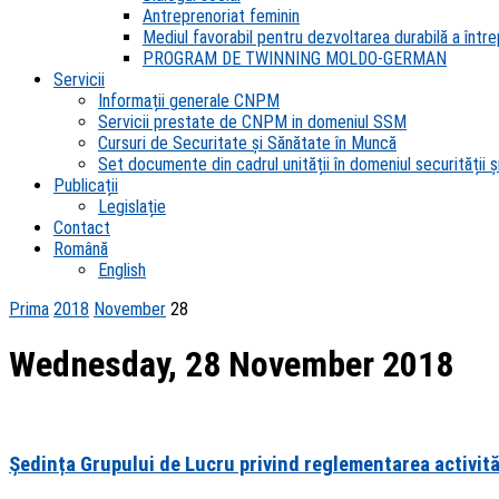
Antreprenoriat feminin
Mediul favorabil pentru dezvoltarea durabilă a întrep
PROGRAM DE TWINNING MOLDO-GERMAN
Servicii
Informații generale CNPM
Servicii prestate de CNPM in domeniul SSM
Cursuri de Securitate și Sănătate în Muncă
Set documente din cadrul unității în domeniul securității și
Publicații
Legislație
Contact
Română
English
Prima
2018
November
28
Wednesday, 28 November 2018
Ședința Grupului de Lucru privind reglementarea activită