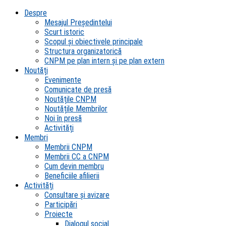
Despre
Mesajul Președintelui
Scurt istoric
Scopul şi obiectivele principale
Structura organizatorică
CNPM pe plan intern şi pe plan extern
Noutăți
Evenimente
Comunicate de presă
Noutățile CNPM
Noutățile Membrilor
Noi în presă
Activități
Membri
Membrii CNPM
Membrii CC a CNPM
Cum devin membru
Beneficiile afilierii
Activități
Consultare și avizare
Participări
Proiecte
Dialogul social