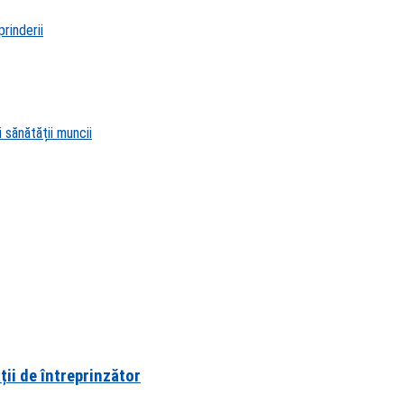
rinderii
 sănătății muncii
ții de întreprinzător