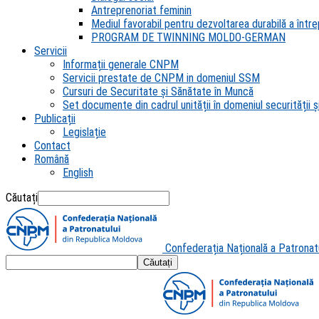
Antreprenoriat feminin
Mediul favorabil pentru dezvoltarea durabilă a întrep
PROGRAM DE TWINNING MOLDO-GERMAN
Servicii
Informații generale CNPM
Servicii prestate de CNPM in domeniul SSM
Cursuri de Securitate și Sănătate în Muncă
Set documente din cadrul unității în domeniul securității și
Publicații
Legislație
Contact
Română
English
Căutați
Confederația Națională a Patronat