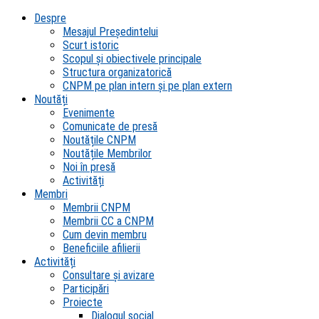
Despre
Mesajul Președintelui
Scurt istoric
Scopul şi obiectivele principale
Structura organizatorică
CNPM pe plan intern şi pe plan extern
Noutăți
Evenimente
Comunicate de presă
Noutățile CNPM
Noutățile Membrilor
Noi în presă
Activități
Membri
Membrii CNPM
Membrii CC a CNPM
Cum devin membru
Beneficiile afilierii
Activități
Consultare și avizare
Participări
Proiecte
Dialogul social