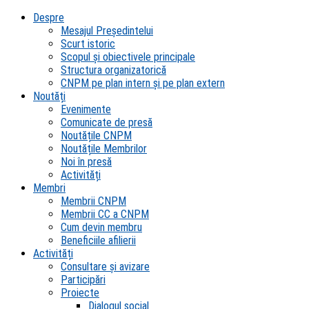
Despre
Mesajul Președintelui
Scurt istoric
Scopul şi obiectivele principale
Structura organizatorică
CNPM pe plan intern şi pe plan extern
Noutăți
Evenimente
Comunicate de presă
Noutățile CNPM
Noutățile Membrilor
Noi în presă
Activități
Membri
Membrii CNPM
Membrii CC a CNPM
Cum devin membru
Beneficiile afilierii
Activități
Consultare și avizare
Participări
Proiecte
Dialogul social