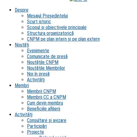
Despre
Mesajul Președintelui
Scurt istoric
Scopul şi obiectivele principale
Structura organizatorică
CNPM pe plan intern şi pe plan extern
Noutăți
Evenimente
Comunicate de presă
Noutățile CNPM
Noutățile Membrilor
Noi în presă
Activități
Membri
Membrii CNPM
Membrii CC a CNPM
Cum devin membru
Beneficiile afilierii
Activități
Consultare și avizare
Participări
Proiecte