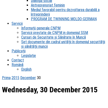
Dialogul social
Antreprenoriat feminin
Mediul favorabil pentru dezvoltarea durabilă a
întreprinderii
PROGRAM DE TWINNING MOLDO-GERMAN
Servicii
Informații generale CNPM
Servicii prestate de CNPM in domeniul SSM
Cursuri de Securitate și Sănătate în Muncă
Set documente din cadrul unității în domeniul securității
și sănătății muncii
Publicații
Legislație
Contact
Română
English
Prima
2015
December
30
Wednesday, 30 December 2015