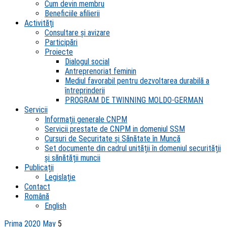
Cum devin membru
Beneficiile afilierii
Activități
Consultare și avizare
Participări
Proiecte
Dialogul social
Antreprenoriat feminin
Mediul favorabil pentru dezvoltarea durabilă a
întreprinderii
PROGRAM DE TWINNING MOLDO-GERMAN
Servicii
Informații generale CNPM
Servicii prestate de CNPM in domeniul SSM
Cursuri de Securitate și Sănătate în Muncă
Set documente din cadrul unității în domeniul securității
și sănătății muncii
Publicații
Legislație
Contact
Română
English
Prima
2020
May
5