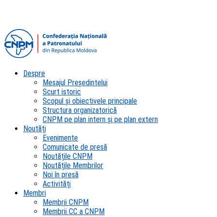
Despre
Mesajul Președintelui
Scurt istoric
Scopul şi obiectivele principale
Structura organizatorică
CNPM pe plan intern şi pe plan extern
Noutăți
Evenimente
Comunicate de presă
Noutățile CNPM
Noutățile Membrilor
Noi în presă
Activități
Membri
Membrii CNPM
Membrii CC a CNPM