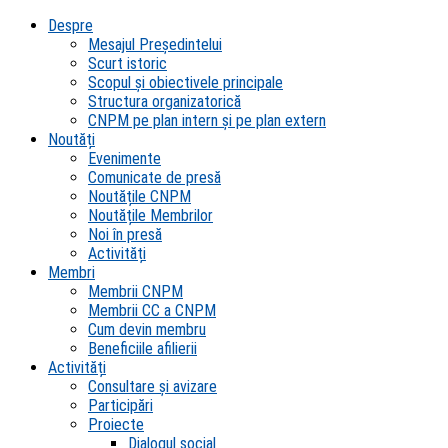
Despre
Mesajul Președintelui
Scurt istoric
Scopul şi obiectivele principale
Structura organizatorică
CNPM pe plan intern şi pe plan extern
Noutăți
Evenimente
Comunicate de presă
Noutățile CNPM
Noutățile Membrilor
Noi în presă
Activități
Membri
Membrii CNPM
Membrii CC a CNPM
Cum devin membru
Beneficiile afilierii
Activități
Consultare și avizare
Participări
Proiecte
Dialogul social