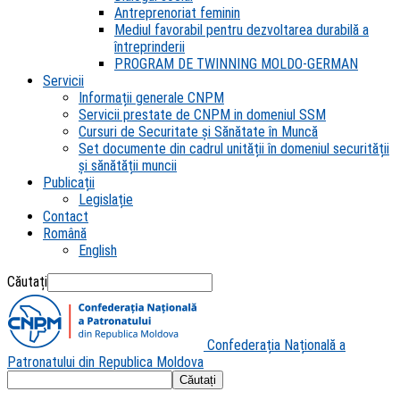
Antreprenoriat feminin
Mediul favorabil pentru dezvoltarea durabilă a
întreprinderii
PROGRAM DE TWINNING MOLDO-GERMAN
Servicii
Informații generale CNPM
Servicii prestate de CNPM in domeniul SSM
Cursuri de Securitate și Sănătate în Muncă
Set documente din cadrul unității în domeniul securității
și sănătății muncii
Publicații
Legislație
Contact
Română
English
Căutați
Confederația Națională a
Patronatului din Republica Moldova