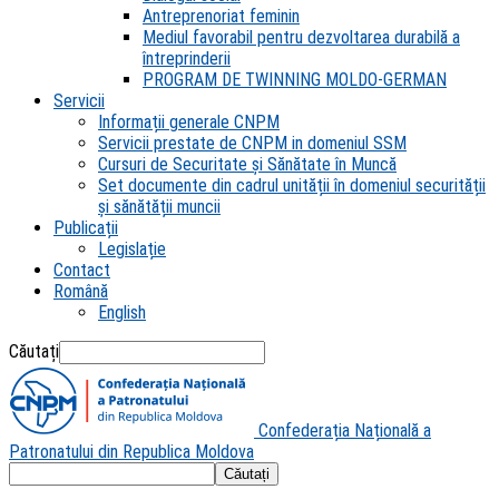
Antreprenoriat feminin
Mediul favorabil pentru dezvoltarea durabilă a
întreprinderii
PROGRAM DE TWINNING MOLDO-GERMAN
Servicii
Informații generale CNPM
Servicii prestate de CNPM in domeniul SSM
Cursuri de Securitate și Sănătate în Muncă
Set documente din cadrul unității în domeniul securității
și sănătății muncii
Publicații
Legislație
Contact
Română
English
Căutați
Confederația Națională a
Patronatului din Republica Moldova