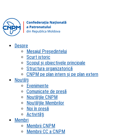
Despre
Mesajul Președintelui
Scurt istoric
Scopul şi obiectivele principale
Structura organizatorică
CNPM pe plan intern şi pe plan extern
Noutăți
Evenimente
Comunicate de presă
Noutățile CNPM
Noutățile Membrilor
Noi în presă
Activități
Membri
Membrii CNPM
Membrii CC a CNPM