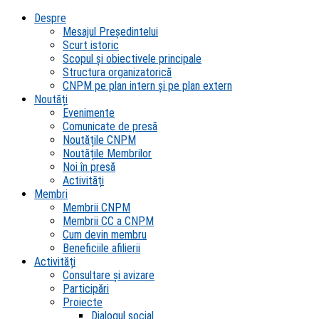
Despre
Mesajul Președintelui
Scurt istoric
Scopul şi obiectivele principale
Structura organizatorică
CNPM pe plan intern şi pe plan extern
Noutăți
Evenimente
Comunicate de presă
Noutățile CNPM
Noutățile Membrilor
Noi în presă
Activități
Membri
Membrii CNPM
Membrii CC a CNPM
Cum devin membru
Beneficiile afilierii
Activități
Consultare și avizare
Participări
Proiecte
Dialogul social