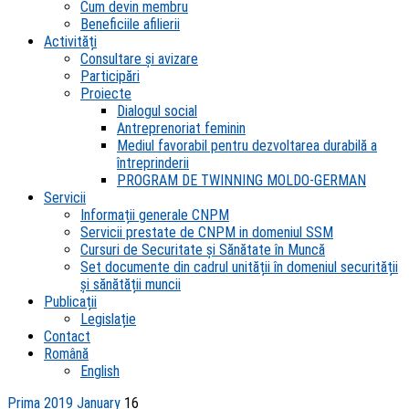
Cum devin membru
Beneficiile afilierii
Activități
Consultare și avizare
Participări
Proiecte
Dialogul social
Antreprenoriat feminin
Mediul favorabil pentru dezvoltarea durabilă a
întreprinderii
PROGRAM DE TWINNING MOLDO-GERMAN
Servicii
Informații generale CNPM
Servicii prestate de CNPM in domeniul SSM
Cursuri de Securitate și Sănătate în Muncă
Set documente din cadrul unității în domeniul securității
și sănătății muncii
Publicații
Legislație
Contact
Română
English
Prima
2019
January
16