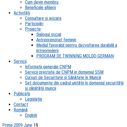
Cum devin membru
Beneficiile afilierii
Activități
Consultare și avizare
Participări
Proiecte
Dialogul social
Antreprenoriat feminin
Mediul favorabil pentru dezvoltarea durabilă a
întreprinderii
PROGRAM DE TWINNING MOLDO-GERMAN
Servicii
Informații generale CNPM
Servicii prestate de CNPM in domeniul SSM
Cursuri de Securitate și Sănătate în Muncă
Set documente din cadrul unității în domeniul securității
și sănătății muncii
Publicații
Legislație
Contact
Română
English
Prima
2009
June
19