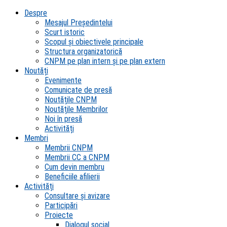
Despre
Mesajul Președintelui
Scurt istoric
Scopul şi obiectivele principale
Structura organizatorică
CNPM pe plan intern şi pe plan extern
Noutăți
Evenimente
Comunicate de presă
Noutățile CNPM
Noutățile Membrilor
Noi în presă
Activități
Membri
Membrii CNPM
Membrii CC a CNPM
Cum devin membru
Beneficiile afilierii
Activități
Consultare și avizare
Participări
Proiecte
Dialogul social