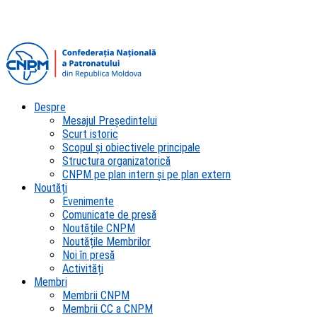
Despre
Mesajul Președintelui
Scurt istoric
Scopul şi obiectivele principale
Structura organizatorică
CNPM pe plan intern şi pe plan extern
Noutăți
Evenimente
Comunicate de presă
Noutățile CNPM
Noutățile Membrilor
Noi în presă
Activități
Membri
Membrii CNPM
Membrii CC a CNPM