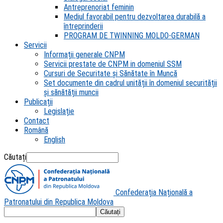
Antreprenoriat feminin
Mediul favorabil pentru dezvoltarea durabilă a
întreprinderii
PROGRAM DE TWINNING MOLDO-GERMAN
Servicii
Informații generale CNPM
Servicii prestate de CNPM in domeniul SSM
Cursuri de Securitate și Sănătate în Muncă
Set documente din cadrul unității în domeniul securității
și sănătății muncii
Publicații
Legislație
Contact
Română
English
Căutați
Confederația Națională a
Patronatului din Republica Moldova