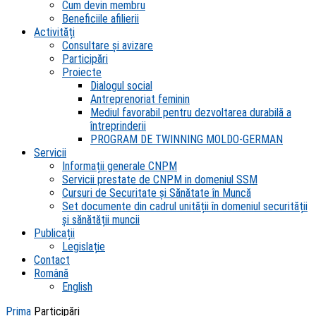
Cum devin membru
Beneficiile afilierii
Activități
Consultare și avizare
Participări
Proiecte
Dialogul social
Antreprenoriat feminin
Mediul favorabil pentru dezvoltarea durabilă a
întreprinderii
PROGRAM DE TWINNING MOLDO-GERMAN
Servicii
Informații generale CNPM
Servicii prestate de CNPM in domeniul SSM
Cursuri de Securitate și Sănătate în Muncă
Set documente din cadrul unității în domeniul securității
și sănătății muncii
Publicații
Legislație
Contact
Română
English
Prima
Participări