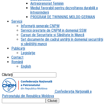
Antreprenoriat feminin
Mediul favorabil pentru dezvoltarea durabilă a
întreprinderii
PROGRAM DE TWINNING MOLDO-GERMAN
Servicii
Informații generale CNPM
Servicii prestate de CNPM in domeniul SSM
Cursuri de Securitate și Sănătate în Muncă
Set documente din cadrul unității în domeniul securității
și sănătății muncii
Publicații
Legislație
Contact
Română
English
Căutați
Confederația Națională a
Patronatului din Republica Moldova