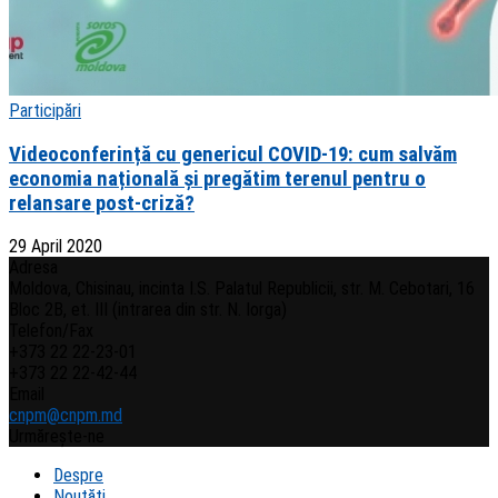
Participări
Videoconferință cu genericul COVID-19: cum salvăm
economia națională și pregătim terenul pentru o
relansare post-criză?
29 April 2020
Adresa
Moldova, Chisinau, incinta I.S. Palatul Republicii, str. M. Cebotari, 16
Bloc 2B, et. III (intrarea din str. N. Iorga)
Telefon/Fax
+373 22 22-23-01
+373 22 22-42-44
Email
cnpm@cnpm.md
Urmărește-ne
Despre
Noutăți