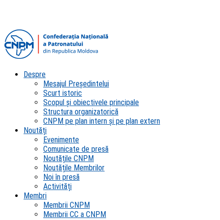
Despre
Mesajul Președintelui
Scurt istoric
Scopul şi obiectivele principale
Structura organizatorică
CNPM pe plan intern şi pe plan extern
Noutăți
Evenimente
Comunicate de presă
Noutățile CNPM
Noutățile Membrilor
Noi în presă
Activități
Membri
Membrii CNPM
Membrii CC a CNPM