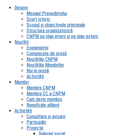
Despre
Mesajul Președintelui
Scurt istoric
Scopul şi obiectivele principale
Structura organizatorică
CNPM pe plan intern şi pe plan extern
Noutăți
Evenimente
Comunicate de presă
Noutățile CNPM
Noutățile Membrilor
Noi în presă
Activități
Membri
Membrii CNPM
Membrii CC a CNPM
Cum devin membru
Beneficiile afilierii
Activități
Consultare și avizare
Participări
Proiecte
Dialogul social