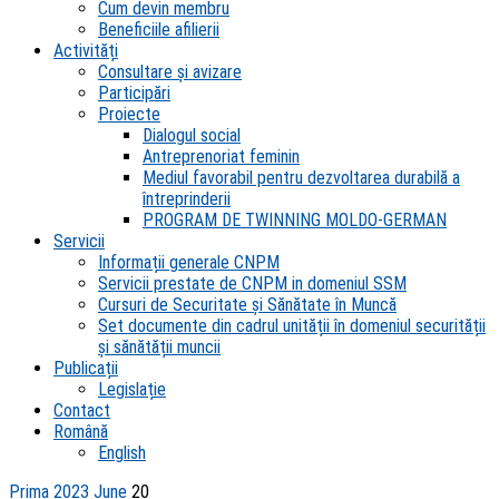
Cum devin membru
Beneficiile afilierii
Activități
Consultare și avizare
Participări
Proiecte
Dialogul social
Antreprenoriat feminin
Mediul favorabil pentru dezvoltarea durabilă a
întreprinderii
PROGRAM DE TWINNING MOLDO-GERMAN
Servicii
Informații generale CNPM
Servicii prestate de CNPM in domeniul SSM
Cursuri de Securitate și Sănătate în Muncă
Set documente din cadrul unității în domeniul securității
și sănătății muncii
Publicații
Legislație
Contact
Română
English
Prima
2023
June
20