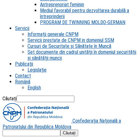
Antreprenoriat feminin
Mediul favorabil pentru dezvoltarea durabilă a
întreprinderii
PROGRAM DE TWINNING MOLDO-GERMAN
Servicii
Informații generale CNPM
Servicii prestate de CNPM in domeniul SSM
Cursuri de Securitate și Sănătate în Muncă
Set documente din cadrul unității în domeniul securității
și sănătății muncii
Publicații
Legislație
Contact
Română
English
Căutați
Confederația Națională a
Patronatului din Republica Moldova