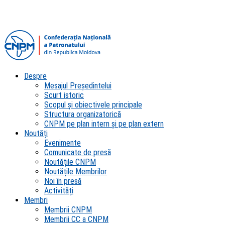
Despre
Mesajul Președintelui
Scurt istoric
Scopul şi obiectivele principale
Structura organizatorică
CNPM pe plan intern şi pe plan extern
Noutăți
Evenimente
Comunicate de presă
Noutățile CNPM
Noutățile Membrilor
Noi în presă
Activități
Membri
Membrii CNPM
Membrii CC a CNPM