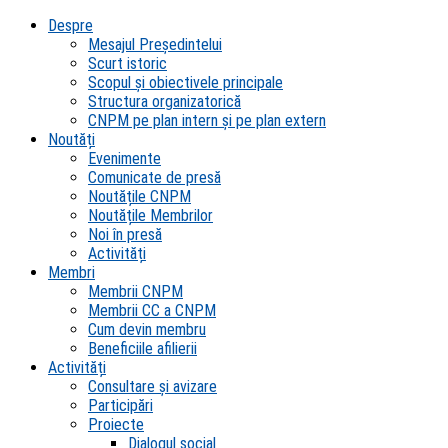
Despre
Mesajul Președintelui
Scurt istoric
Scopul şi obiectivele principale
Structura organizatorică
CNPM pe plan intern şi pe plan extern
Noutăți
Evenimente
Comunicate de presă
Noutățile CNPM
Noutățile Membrilor
Noi în presă
Activități
Membri
Membrii CNPM
Membrii CC a CNPM
Cum devin membru
Beneficiile afilierii
Activități
Consultare și avizare
Participări
Proiecte
Dialogul social