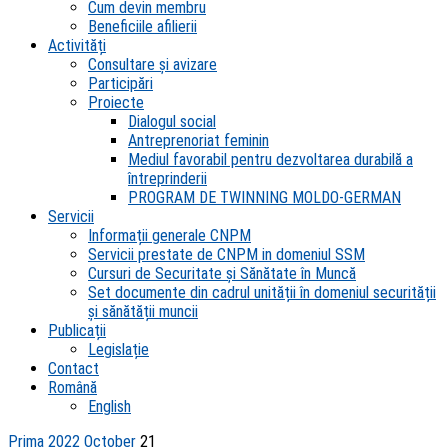
Cum devin membru
Beneficiile afilierii
Activități
Consultare și avizare
Participări
Proiecte
Dialogul social
Antreprenoriat feminin
Mediul favorabil pentru dezvoltarea durabilă a
întreprinderii
PROGRAM DE TWINNING MOLDO-GERMAN
Servicii
Informații generale CNPM
Servicii prestate de CNPM in domeniul SSM
Cursuri de Securitate și Sănătate în Muncă
Set documente din cadrul unității în domeniul securității
și sănătății muncii
Publicații
Legislație
Contact
Română
English
Prima
2022
October
21