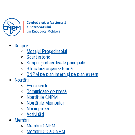
Despre
Mesajul Președintelui
Scurt istoric
Scopul şi obiectivele principale
Structura organizatorică
CNPM pe plan intern şi pe plan extern
Noutăți
Evenimente
Comunicate de presă
Noutățile CNPM
Noutățile Membrilor
Noi în presă
Activități
Membri
Membrii CNPM
Membrii CC a CNPM