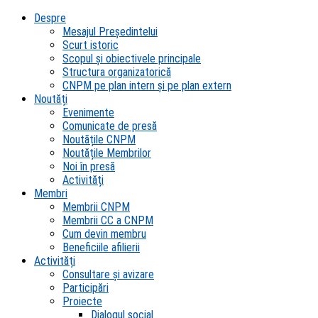
Despre
Mesajul Președintelui
Scurt istoric
Scopul şi obiectivele principale
Structura organizatorică
CNPM pe plan intern şi pe plan extern
Noutăți
Evenimente
Comunicate de presă
Noutățile CNPM
Noutățile Membrilor
Noi în presă
Activități
Membri
Membrii CNPM
Membrii CC a CNPM
Cum devin membru
Beneficiile afilierii
Activități
Consultare și avizare
Participări
Proiecte
Dialogul social