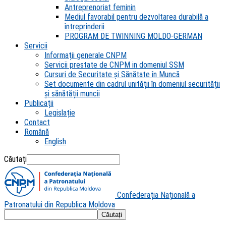
Antreprenoriat feminin
Mediul favorabil pentru dezvoltarea durabilă a
întreprinderii
PROGRAM DE TWINNING MOLDO-GERMAN
Servicii
Informații generale CNPM
Servicii prestate de CNPM in domeniul SSM
Cursuri de Securitate și Sănătate în Muncă
Set documente din cadrul unității în domeniul securității
și sănătății muncii
Publicații
Legislație
Contact
Română
English
Căutați
Confederația Națională a
Patronatului din Republica Moldova