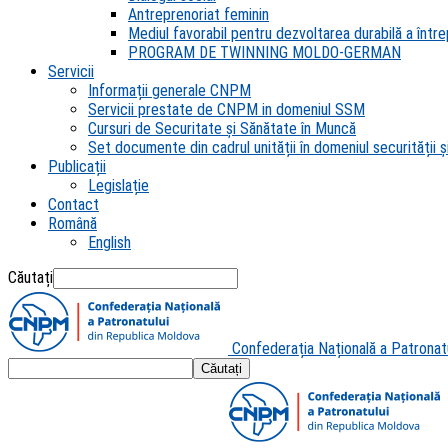
Antreprenoriat feminin
Mediul favorabil pentru dezvoltarea durabilă a întrep
PROGRAM DE TWINNING MOLDO-GERMAN
Servicii
Informații generale CNPM
Servicii prestate de CNPM in domeniul SSM
Cursuri de Securitate și Sănătate în Muncă
Set documente din cadrul unității în domeniul securității și
Publicații
Legislație
Contact
Română
English
Căutați
Confederația Națională a Patronat