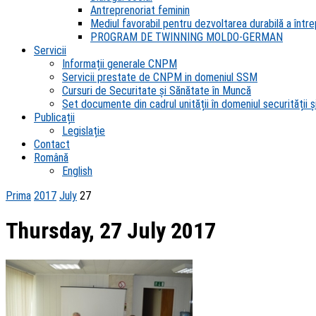
Antreprenoriat feminin
Mediul favorabil pentru dezvoltarea durabilă a întrep
PROGRAM DE TWINNING MOLDO-GERMAN
Servicii
Informații generale CNPM
Servicii prestate de CNPM in domeniul SSM
Cursuri de Securitate și Sănătate în Muncă
Set documente din cadrul unității în domeniul securității și
Publicații
Legislație
Contact
Română
English
Prima
2017
July
27
Thursday, 27 July 2017