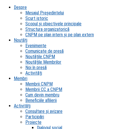
Despre
Mesajul Președintelui
Scurt istoric
Scopul şi obiectivele principale
Structura organizatorică
CNPM pe plan intern şi pe plan extern
Noutăți
Evenimente
Comunicate de presă
Noutățile CNPM
Noutățile Membrilor
Noi în presă
Activități
Membri
Membrii CNPM
Membrii CC a CNPM
Cum devin membru
Beneficiile afilierii
Activități
Consultare și avizare
Participări
Proiecte
Dialogul social