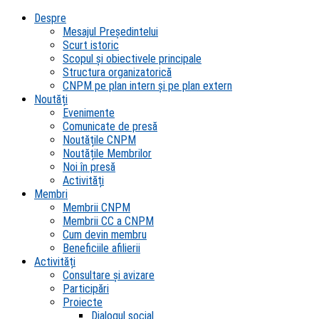
Despre
Mesajul Președintelui
Scurt istoric
Scopul şi obiectivele principale
Structura organizatorică
CNPM pe plan intern şi pe plan extern
Noutăți
Evenimente
Comunicate de presă
Noutățile CNPM
Noutățile Membrilor
Noi în presă
Activități
Membri
Membrii CNPM
Membrii CC a CNPM
Cum devin membru
Beneficiile afilierii
Activități
Consultare și avizare
Participări
Proiecte
Dialogul social