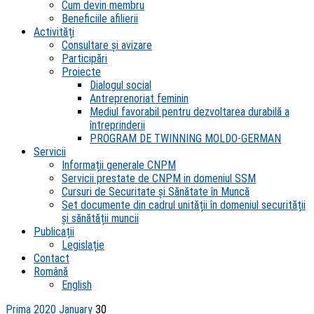
Cum devin membru
Beneficiile afilierii
Activități
Consultare și avizare
Participări
Proiecte
Dialogul social
Antreprenoriat feminin
Mediul favorabil pentru dezvoltarea durabilă a
întreprinderii
PROGRAM DE TWINNING MOLDO-GERMAN
Servicii
Informații generale CNPM
Servicii prestate de CNPM in domeniul SSM
Cursuri de Securitate și Sănătate în Muncă
Set documente din cadrul unității în domeniul securității
și sănătății muncii
Publicații
Legislație
Contact
Română
English
Prima
2020
January
30