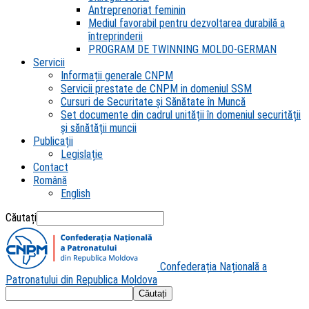
Antreprenoriat feminin
Mediul favorabil pentru dezvoltarea durabilă a
întreprinderii
PROGRAM DE TWINNING MOLDO-GERMAN
Servicii
Informații generale CNPM
Servicii prestate de CNPM in domeniul SSM
Cursuri de Securitate și Sănătate în Muncă
Set documente din cadrul unității în domeniul securității
și sănătății muncii
Publicații
Legislație
Contact
Română
English
Căutați
Confederația Națională a
Patronatului din Republica Moldova