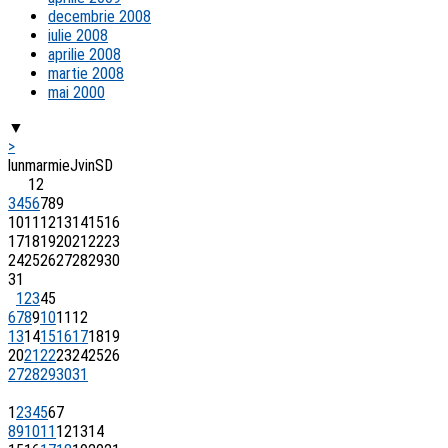
decembrie 2008
iulie 2008
aprilie 2008
martie 2008
mai 2000
▼
>
lun
mar
mie
J
vin
S
D
1
2
3
4
5
6
7
8
9
10
11
12
13
14
15
16
17
18
19
20
21
22
23
24
25
26
27
28
29
30
31
1
2
3
4
5
6
7
8
9
10
11
12
13
14
15
16
17
18
19
20
21
22
23
24
25
26
27
28
29
30
31
1
2
3
4
5
6
7
8
9
10
11
12
13
14