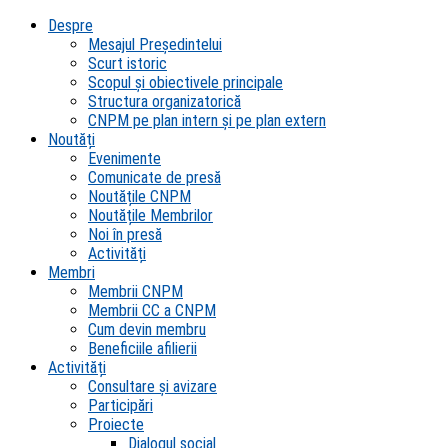
Despre
Mesajul Președintelui
Scurt istoric
Scopul şi obiectivele principale
Structura organizatorică
CNPM pe plan intern şi pe plan extern
Noutăți
Evenimente
Comunicate de presă
Noutățile CNPM
Noutățile Membrilor
Noi în presă
Activități
Membri
Membrii CNPM
Membrii CC a CNPM
Cum devin membru
Beneficiile afilierii
Activități
Consultare și avizare
Participări
Proiecte
Dialogul social