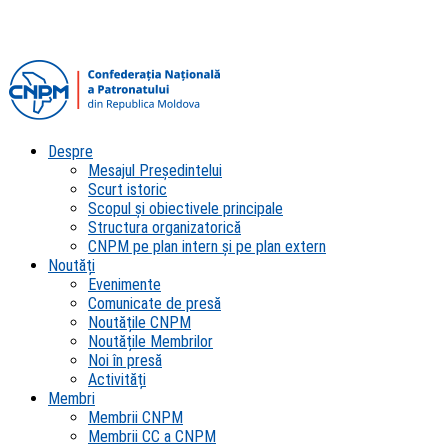
Despre
Mesajul Președintelui
Scurt istoric
Scopul şi obiectivele principale
Structura organizatorică
CNPM pe plan intern şi pe plan extern
Noutăți
Evenimente
Comunicate de presă
Noutățile CNPM
Noutățile Membrilor
Noi în presă
Activități
Membri
Membrii CNPM
Membrii CC a CNPM