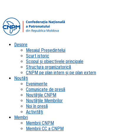
Despre
Mesajul Președintelui
Scurt istoric
Scopul şi obiectivele principale
Structura organizatorică
CNPM pe plan intern şi pe plan extern
Noutăți
Evenimente
Comunicate de presă
Noutățile CNPM
Noutățile Membrilor
Noi în presă
Activități
Membri
Membrii CNPM
Membrii CC a CNPM