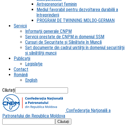
Antreprenoriat feminin
Mediul favorabil pentru dezvoltarea durabilă a
întreprinderii
PROGRAM DE TWINNING MOLDO-GERMAN
Servicii
Informații generale CNPM
Servicii prestate de CNPM in domeniul SSM
Cursuri de Securitate și Sănătate în Muncă
Set documente din cadrul unității în domeniul securității
și sănătății muncii
Publicații
Legislație
Contact
Română
English
Căutați
Confederația Națională a
Patronatului din Republica Moldova