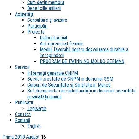
Cum devin membru
Beneficiile afilierii
Activități
Consultare și avizare
Participări
Proiecte
Dialogul social
Antreprenoriat feminin
Mediul favorabil pentru dezvoltarea durabilă a
întreprinderii
PROGRAM DE TWINNING MOLDO-GERMAN
Servicii
Informații generale CNPM
Servicii prestate de CNPM in domeniul SSM
Cursuri de Securitate și Sănătate în Muncă
Set documente din cadrul unității în domeniul securității
și sănătății muncii
Publicații
Legislație
Contact
Română
English
Prima
2018
August
16