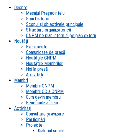
Despre
Mesajul Președintelui
Scurt istoric
Scopul şi obiectivele principale
Structura organizatorică
CNPM pe plan intern şi pe plan extern
Noutăți
Evenimente
Comunicate de presă
Noutățile CNPM
Noutățile Membrilor
Noi în presă
Activități
Membri
Membrii CNPM
Membrii CC a CNPM
Cum devin membru
Beneficiile afilierii
Activități
Consultare și avizare
Participări
Proiecte
Dialogul social