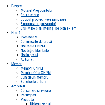
Despre
Mesajul Președintelui
Scurt istoric
Scopul şi obiectivele principale
Structura organizatorică
CNPM pe plan intern şi pe plan extern
Noutăți
Evenimente
Comunicate de presă
Noutățile CNPM
Noutățile Membrilor
Noi în presă
Activități
Membri
Membrii CNPM
Membrii CC a CNPM
Cum devin membru
Beneficiile afilierii
Activități
Consultare și avizare
Participări
Proiecte
Dialogul social