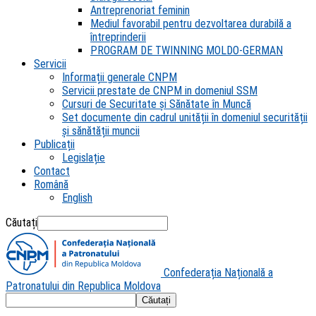
Antreprenoriat feminin
Mediul favorabil pentru dezvoltarea durabilă a
întreprinderii
PROGRAM DE TWINNING MOLDO-GERMAN
Servicii
Informații generale CNPM
Servicii prestate de CNPM in domeniul SSM
Cursuri de Securitate și Sănătate în Muncă
Set documente din cadrul unității în domeniul securității
și sănătății muncii
Publicații
Legislație
Contact
Română
English
Căutați
Confederația Națională a
Patronatului din Republica Moldova