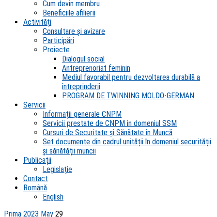
Cum devin membru
Beneficiile afilierii
Activități
Consultare și avizare
Participări
Proiecte
Dialogul social
Antreprenoriat feminin
Mediul favorabil pentru dezvoltarea durabilă a
întreprinderii
PROGRAM DE TWINNING MOLDO-GERMAN
Servicii
Informații generale CNPM
Servicii prestate de CNPM in domeniul SSM
Cursuri de Securitate și Sănătate în Muncă
Set documente din cadrul unității în domeniul securității
și sănătății muncii
Publicații
Legislație
Contact
Română
English
Prima
2023
May
29