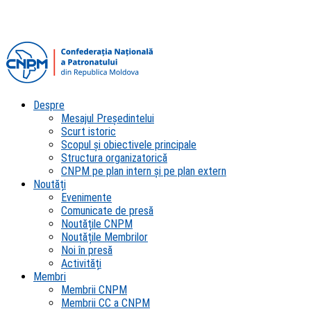
Despre
Mesajul Președintelui
Scurt istoric
Scopul şi obiectivele principale
Structura organizatorică
CNPM pe plan intern şi pe plan extern
Noutăți
Evenimente
Comunicate de presă
Noutățile CNPM
Noutățile Membrilor
Noi în presă
Activități
Membri
Membrii CNPM
Membrii CC a CNPM