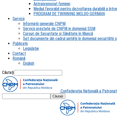
Antreprenoriat feminin
Mediul favorabil pentru dezvoltarea durabilă a întrep
PROGRAM DE TWINNING MOLDO-GERMAN
Servicii
Informații generale CNPM
Servicii prestate de CNPM in domeniul SSM
Cursuri de Securitate și Sănătate în Muncă
Set documente din cadrul unității în domeniul securității și
Publicații
Legislație
Contact
Română
English
Căutați
Confederația Națională a Patronat