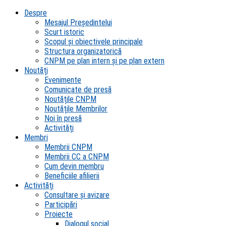
Despre
Mesajul Președintelui
Scurt istoric
Scopul şi obiectivele principale
Structura organizatorică
CNPM pe plan intern şi pe plan extern
Noutăți
Evenimente
Comunicate de presă
Noutățile CNPM
Noutățile Membrilor
Noi în presă
Activități
Membri
Membrii CNPM
Membrii CC a CNPM
Cum devin membru
Beneficiile afilierii
Activități
Consultare și avizare
Participări
Proiecte
Dialogul social