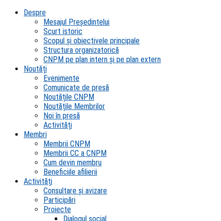
Despre
Mesajul Președintelui
Scurt istoric
Scopul şi obiectivele principale
Structura organizatorică
CNPM pe plan intern şi pe plan extern
Noutăți
Evenimente
Comunicate de presă
Noutățile CNPM
Noutățile Membrilor
Noi în presă
Activități
Membri
Membrii CNPM
Membrii CC a CNPM
Cum devin membru
Beneficiile afilierii
Activități
Consultare și avizare
Participări
Proiecte
Dialogul social