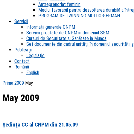
Antreprenoriat feminin
Mediul favorabil pentru dezvoltarea durabilă a întrep
PROGRAM DE TWINNING MOLDO-GERMAN
Servicii
Informații generale CNPM
Servicii prestate de CNPM in domeniul SSM
Cursuri de Securitate și Sănătate în Muncă
Set documente din cadrul unității în domeniul securității și
Publicații
Legislație
Contact
Română
English
Prima
2009
May
May 2009
Şedinţa CC al CNPM din 21.05.09