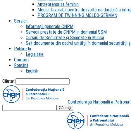
Antreprenoriat feminin
Mediul favorabil pentru dezvoltarea durabilă a întrep
PROGRAM DE TWINNING MOLDO-GERMAN
Servicii
Informații generale CNPM
Servicii prestate de CNPM in domeniul SSM
Cursuri de Securitate și Sănătate în Muncă
Set documente din cadrul unității în domeniul securității și
Publicații
Legislație
Contact
Română
English
Căutați
Confederația Națională a Patronat