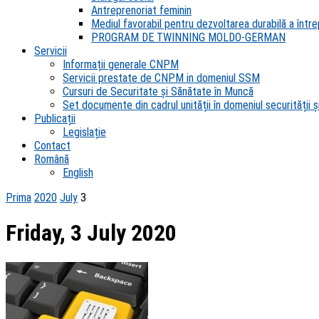
Antreprenoriat feminin
Mediul favorabil pentru dezvoltarea durabilă a întrep
PROGRAM DE TWINNING MOLDO-GERMAN
Servicii
Informații generale CNPM
Servicii prestate de CNPM in domeniul SSM
Cursuri de Securitate și Sănătate în Muncă
Set documente din cadrul unității în domeniul securității și
Publicații
Legislație
Contact
Română
English
Prima
2020
July
3
Friday, 3 July 2020