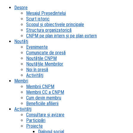
Despre
Mesajul Președintelui
Scurt istoric
Scopul şi obiectivele principale
Structura organizatorică
CNPM pe plan intern şi pe plan extern
Noutăți
Evenimente
Comunicate de presă
Noutățile CNPM
Noutățile Membrilor
Noi în presă
Activități
Membri
Membrii CNPM
Membrii CC a CNPM
Cum devin membru
Beneficiile afilierii
Activități
Consultare și avizare
Participări
Proiecte
Dialogul social