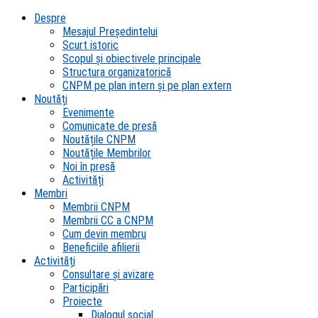
Despre
Mesajul Președintelui
Scurt istoric
Scopul şi obiectivele principale
Structura organizatorică
CNPM pe plan intern şi pe plan extern
Noutăți
Evenimente
Comunicate de presă
Noutățile CNPM
Noutățile Membrilor
Noi în presă
Activități
Membri
Membrii CNPM
Membrii CC a CNPM
Cum devin membru
Beneficiile afilierii
Activități
Consultare și avizare
Participări
Proiecte
Dialogul social