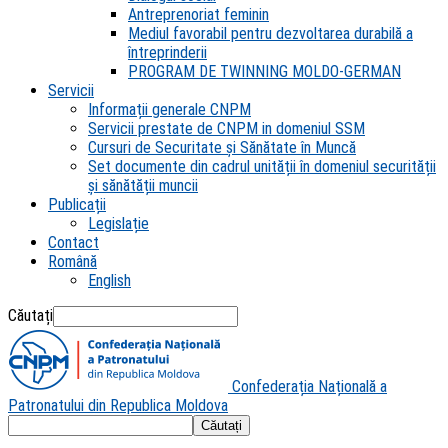
Antreprenoriat feminin
Mediul favorabil pentru dezvoltarea durabilă a
întreprinderii
PROGRAM DE TWINNING MOLDO-GERMAN
Servicii
Informații generale CNPM
Servicii prestate de CNPM in domeniul SSM
Cursuri de Securitate și Sănătate în Muncă
Set documente din cadrul unității în domeniul securității
și sănătății muncii
Publicații
Legislație
Contact
Română
English
Căutați
Confederația Națională a
Patronatului din Republica Moldova