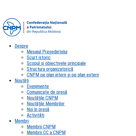
Despre
Mesajul Președintelui
Scurt istoric
Scopul şi obiectivele principale
Structura organizatorică
CNPM pe plan intern şi pe plan extern
Noutăți
Evenimente
Comunicate de presă
Noutățile CNPM
Noutățile Membrilor
Noi în presă
Activități
Membri
Membrii CNPM
Membrii CC a CNPM