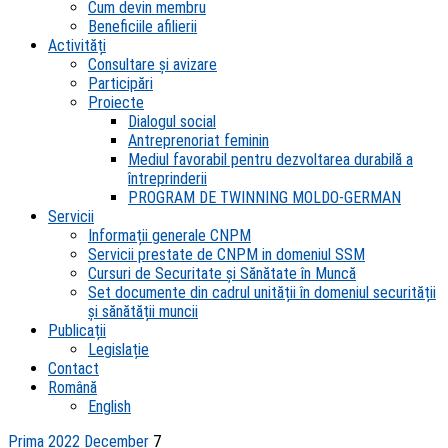
Cum devin membru
Beneficiile afilierii
Activități
Consultare și avizare
Participări
Proiecte
Dialogul social
Antreprenoriat feminin
Mediul favorabil pentru dezvoltarea durabilă a
întreprinderii
PROGRAM DE TWINNING MOLDO-GERMAN
Servicii
Informații generale CNPM
Servicii prestate de CNPM in domeniul SSM
Cursuri de Securitate și Sănătate în Muncă
Set documente din cadrul unității în domeniul securității
și sănătății muncii
Publicații
Legislație
Contact
Română
English
Prima
2022
December
7