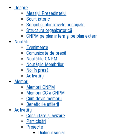
Despre
Mesajul Președintelui
Scurt istoric
Scopul şi obiectivele principale
Structura organizatorică
CNPM pe plan intern şi pe plan extern
Noutăți
Evenimente
Comunicate de presă
Noutățile CNPM
Noutățile Membrilor
Noi în presă
Activități
Membri
Membrii CNPM
Membrii CC a CNPM
Cum devin membru
Beneficiile afilierii
Activități
Consultare și avizare
Participări
Proiecte
Dialogul social