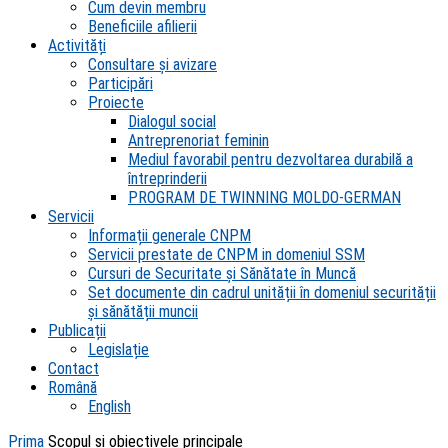
Cum devin membru
Beneficiile afilierii
Activități
Consultare și avizare
Participări
Proiecte
Dialogul social
Antreprenoriat feminin
Mediul favorabil pentru dezvoltarea durabilă a
întreprinderii
PROGRAM DE TWINNING MOLDO-GERMAN
Servicii
Informații generale CNPM
Servicii prestate de CNPM in domeniul SSM
Cursuri de Securitate și Sănătate în Muncă
Set documente din cadrul unității în domeniul securității
și sănătății muncii
Publicații
Legislație
Contact
Română
English
Prima
Scopul şi obiectivele principale