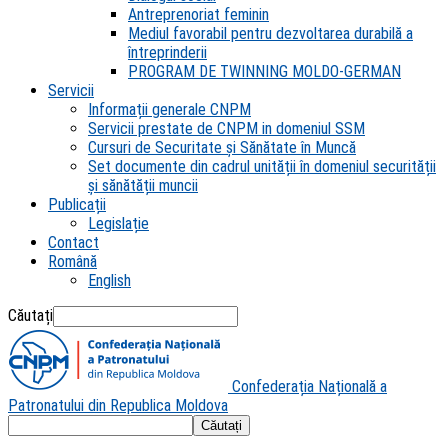
Antreprenoriat feminin
Mediul favorabil pentru dezvoltarea durabilă a
întreprinderii
PROGRAM DE TWINNING MOLDO-GERMAN
Servicii
Informații generale CNPM
Servicii prestate de CNPM in domeniul SSM
Cursuri de Securitate și Sănătate în Muncă
Set documente din cadrul unității în domeniul securității
și sănătății muncii
Publicații
Legislație
Contact
Română
English
Căutați
Confederația Națională a
Patronatului din Republica Moldova