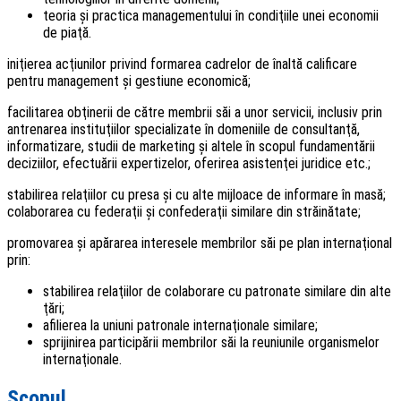
teoria şi practica managementului în condiţiile unei economii
de piaţă.
iniţierea acţiunilor privind formarea cadrelor de înaltă calificare
pentru management şi gestiune economică;
facilitarea obţinerii de către membrii săi a unor servicii, inclusiv prin
antrenarea instituţiilor specializate în domeniile de consultanţă,
informatizare, studii de marketing şi altele în scopul fundamentării
deciziilor, efectuării expertizelor, oferirea asistenţei juridice etc.;
stabilirea relaţiilor cu presa şi cu alte mijloace de informare în masă;
colaborarea cu federaţii şi confederaţii similare din străinătate;
promovarea şi apărarea interesele membrilor săi pe plan internaţional
prin:
stabilirea relaţiilor de colaborare cu patronate similare din alte
ţări;
afilierea la uniuni patronale internaţionale similare;
sprijinirea participării membrilor săi la reuniunile organismelor
internaţionale.
Scopul