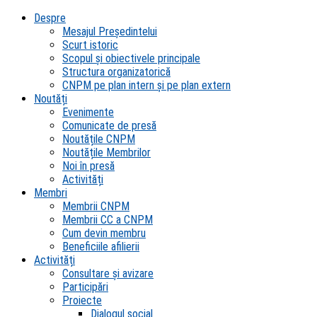
Despre
Mesajul Președintelui
Scurt istoric
Scopul şi obiectivele principale
Structura organizatorică
CNPM pe plan intern şi pe plan extern
Noutăți
Evenimente
Comunicate de presă
Noutățile CNPM
Noutățile Membrilor
Noi în presă
Activități
Membri
Membrii CNPM
Membrii CC a CNPM
Cum devin membru
Beneficiile afilierii
Activități
Consultare și avizare
Participări
Proiecte
Dialogul social