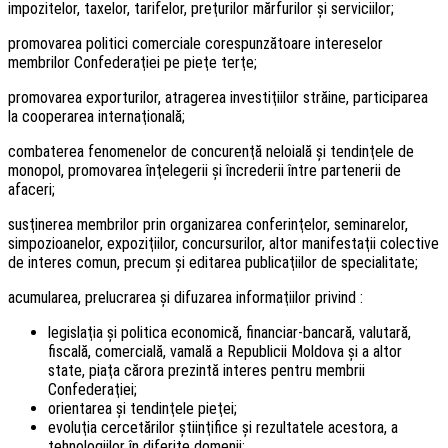
impozitelor, taxelor, tarifelor, preţurilor mărfurilor şi serviciilor;
promovarea politici comerciale corespunzătoare intereselor
membrilor Confederaţiei pe pieţe terţe;
promovarea exporturilor, atragerea investiţiilor străine, participarea
la cooperarea internaţională;
combaterea fenomenelor de concurenţă neloială şi tendinţele de
monopol, promovarea înţelegerii şi încrederii între partenerii de
afaceri;
susţinerea membrilor prin organizarea conferinţelor, seminarelor,
simpozioanelor, expoziţiilor, concursurilor, altor manifestaţii colective
de interes comun, precum şi editarea publicaţiilor de specialitate;
acumularea, prelucrarea şi difuzarea informaţiilor privind :
legislaţia şi politica economică, financiar-bancară, valutară,
fiscală, comercială, vamală a Republicii Moldova şi a altor
state, piaţa cărora prezintă interes pentru membrii
Confederaţiei;
orientarea şi tendinţele pieţei;
evoluţia cercetărilor ştiinţifice şi rezultatele acestora, a
tehnologiilor în diferite domenii;