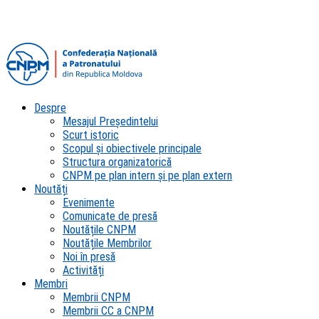
Despre
Mesajul Președintelui
Scurt istoric
Scopul şi obiectivele principale
Structura organizatorică
CNPM pe plan intern şi pe plan extern
Noutăți
Evenimente
Comunicate de presă
Noutățile CNPM
Noutățile Membrilor
Noi în presă
Activități
Membri
Membrii CNPM
Membrii CC a CNPM