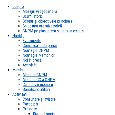
Despre
Mesajul Președintelui
Scurt istoric
Scopul şi obiectivele principale
Structura organizatorică
CNPM pe plan intern şi pe plan extern
Noutăți
Evenimente
Comunicate de presă
Noutățile CNPM
Noutățile Membrilor
Noi în presă
Activități
Membri
Membrii CNPM
Membrii CC a CNPM
Cum devin membru
Beneficiile afilierii
Activități
Consultare și avizare
Participări
Proiecte
Dialogul social