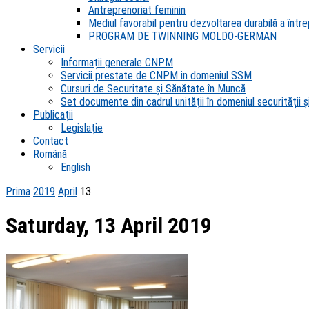
Antreprenoriat feminin
Mediul favorabil pentru dezvoltarea durabilă a întrep
PROGRAM DE TWINNING MOLDO-GERMAN
Servicii
Informații generale CNPM
Servicii prestate de CNPM in domeniul SSM
Cursuri de Securitate și Sănătate în Muncă
Set documente din cadrul unității în domeniul securității și
Publicații
Legislație
Contact
Română
English
Prima
2019
April
13
Saturday, 13 April 2019