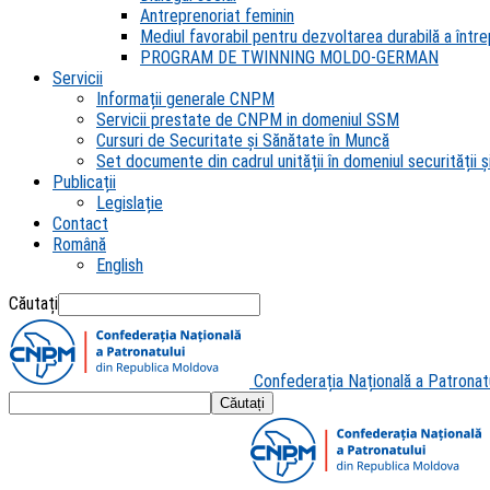
Antreprenoriat feminin
Mediul favorabil pentru dezvoltarea durabilă a întrep
PROGRAM DE TWINNING MOLDO-GERMAN
Servicii
Informații generale CNPM
Servicii prestate de CNPM in domeniul SSM
Cursuri de Securitate și Sănătate în Muncă
Set documente din cadrul unității în domeniul securității și
Publicații
Legislație
Contact
Română
English
Căutați
Confederația Națională a Patronat