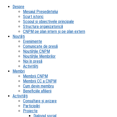
Despre
Mesajul Președintelui
Scurt istoric
Scopul şi obiectivele principale
Structura organizatorică
CNPM pe plan intern şi pe plan extern
Noutăți
Evenimente
Comunicate de presă
Noutățile CNPM
Noutățile Membrilor
Noi în presă
Activități
Membri
Membrii CNPM
Membrii CC a CNPM
Cum devin membru
Beneficiile afilierii
Activități
Consultare și avizare
Participări
Proiecte
Dialogul social