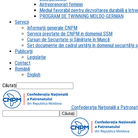
Antreprenoriat feminin
Mediul favorabil pentru dezvoltarea durabilă a întrep
PROGRAM DE TWINNING MOLDO-GERMAN
Servicii
Informații generale CNPM
Servicii prestate de CNPM in domeniul SSM
Cursuri de Securitate și Sănătate în Muncă
Set documente din cadrul unității în domeniul securității și
Publicații
Legislație
Contact
Română
English
Căutați
Confederația Națională a Patronat