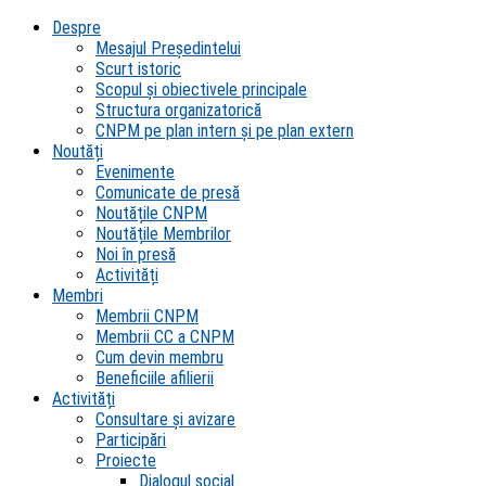
Despre
Mesajul Președintelui
Scurt istoric
Scopul şi obiectivele principale
Structura organizatorică
CNPM pe plan intern şi pe plan extern
Noutăți
Evenimente
Comunicate de presă
Noutățile CNPM
Noutățile Membrilor
Noi în presă
Activități
Membri
Membrii CNPM
Membrii CC a CNPM
Cum devin membru
Beneficiile afilierii
Activități
Consultare și avizare
Participări
Proiecte
Dialogul social