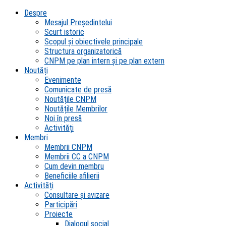
Despre
Mesajul Președintelui
Scurt istoric
Scopul şi obiectivele principale
Structura organizatorică
CNPM pe plan intern şi pe plan extern
Noutăți
Evenimente
Comunicate de presă
Noutățile CNPM
Noutățile Membrilor
Noi în presă
Activități
Membri
Membrii CNPM
Membrii CC a CNPM
Cum devin membru
Beneficiile afilierii
Activități
Consultare și avizare
Participări
Proiecte
Dialogul social