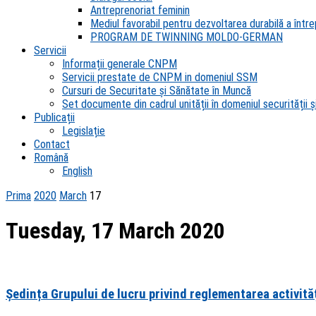
Antreprenoriat feminin
Mediul favorabil pentru dezvoltarea durabilă a întrep
PROGRAM DE TWINNING MOLDO-GERMAN
Servicii
Informații generale CNPM
Servicii prestate de CNPM in domeniul SSM
Cursuri de Securitate și Sănătate în Muncă
Set documente din cadrul unității în domeniul securității și
Publicații
Legislație
Contact
Română
English
Prima
2020
March
17
Tuesday, 17 March 2020
Ședința Grupului de lucru privind reglementarea activităț