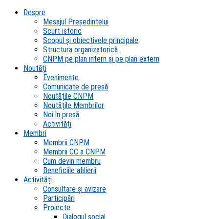
Despre
Mesajul Președintelui
Scurt istoric
Scopul şi obiectivele principale
Structura organizatorică
CNPM pe plan intern şi pe plan extern
Noutăți
Evenimente
Comunicate de presă
Noutățile CNPM
Noutățile Membrilor
Noi în presă
Activități
Membri
Membrii CNPM
Membrii CC a CNPM
Cum devin membru
Beneficiile afilierii
Activități
Consultare și avizare
Participări
Proiecte
Dialogul social