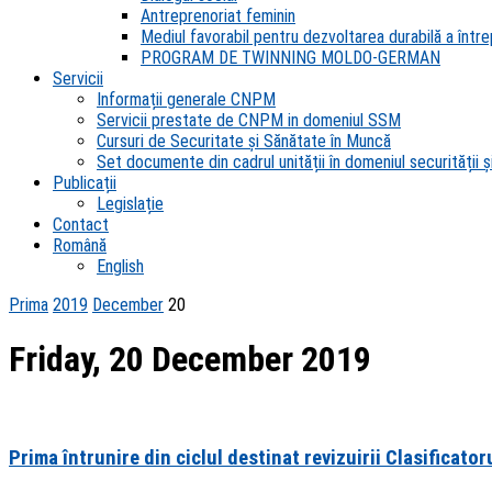
Antreprenoriat feminin
Mediul favorabil pentru dezvoltarea durabilă a întrep
PROGRAM DE TWINNING MOLDO-GERMAN
Servicii
Informații generale CNPM
Servicii prestate de CNPM in domeniul SSM
Cursuri de Securitate și Sănătate în Muncă
Set documente din cadrul unității în domeniul securității și
Publicații
Legislație
Contact
Română
English
Prima
2019
December
20
Friday, 20 December 2019
Prima întrunire din ciclul destinat revizuirii Clasificator