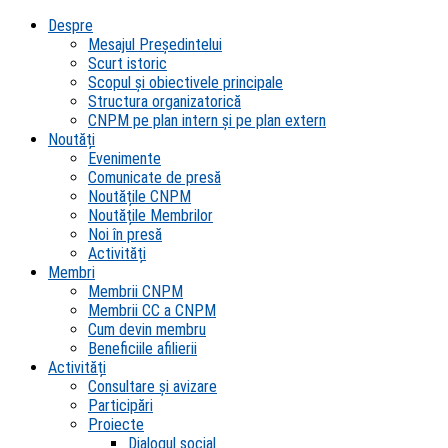
Despre
Mesajul Președintelui
Scurt istoric
Scopul şi obiectivele principale
Structura organizatorică
CNPM pe plan intern şi pe plan extern
Noutăți
Evenimente
Comunicate de presă
Noutățile CNPM
Noutățile Membrilor
Noi în presă
Activități
Membri
Membrii CNPM
Membrii CC a CNPM
Cum devin membru
Beneficiile afilierii
Activități
Consultare și avizare
Participări
Proiecte
Dialogul social