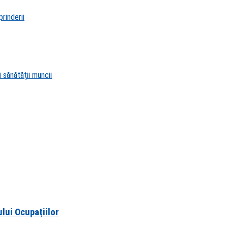
rinderii
 sănătății muncii
ului Ocupațiilor