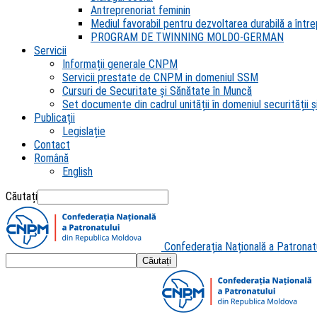
Antreprenoriat feminin
Mediul favorabil pentru dezvoltarea durabilă a întrep
PROGRAM DE TWINNING MOLDO-GERMAN
Servicii
Informații generale CNPM
Servicii prestate de CNPM in domeniul SSM
Cursuri de Securitate și Sănătate în Muncă
Set documente din cadrul unității în domeniul securității și
Publicații
Legislație
Contact
Română
English
Căutați
Confederația Națională a Patronat