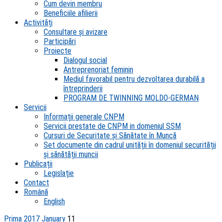
Cum devin membru
Beneficiile afilierii
Activități
Consultare și avizare
Participări
Proiecte
Dialogul social
Antreprenoriat feminin
Mediul favorabil pentru dezvoltarea durabilă a
întreprinderii
PROGRAM DE TWINNING MOLDO-GERMAN
Servicii
Informații generale CNPM
Servicii prestate de CNPM in domeniul SSM
Cursuri de Securitate și Sănătate în Muncă
Set documente din cadrul unității în domeniul securității
și sănătății muncii
Publicații
Legislație
Contact
Română
English
Prima
2017
January
11