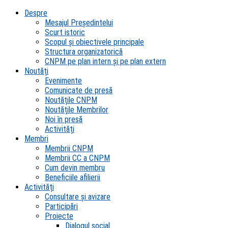
Despre
Mesajul Președintelui
Scurt istoric
Scopul şi obiectivele principale
Structura organizatorică
CNPM pe plan intern şi pe plan extern
Noutăți
Evenimente
Comunicate de presă
Noutățile CNPM
Noutățile Membrilor
Noi în presă
Activități
Membri
Membrii CNPM
Membrii CC a CNPM
Cum devin membru
Beneficiile afilierii
Activități
Consultare și avizare
Participări
Proiecte
Dialogul social