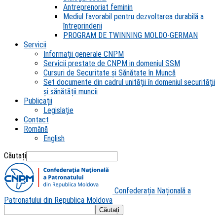
Antreprenoriat feminin
Mediul favorabil pentru dezvoltarea durabilă a
întreprinderii
PROGRAM DE TWINNING MOLDO-GERMAN
Servicii
Informații generale CNPM
Servicii prestate de CNPM in domeniul SSM
Cursuri de Securitate și Sănătate în Muncă
Set documente din cadrul unității în domeniul securității
și sănătății muncii
Publicații
Legislație
Contact
Română
English
Căutați
Confederația Națională a
Patronatului din Republica Moldova