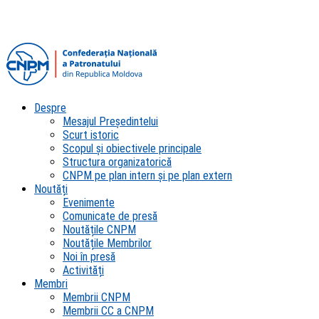
Despre
Mesajul Președintelui
Scurt istoric
Scopul şi obiectivele principale
Structura organizatorică
CNPM pe plan intern şi pe plan extern
Noutăți
Evenimente
Comunicate de presă
Noutățile CNPM
Noutățile Membrilor
Noi în presă
Activități
Membri
Membrii CNPM
Membrii CC a CNPM