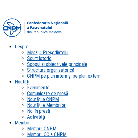
Despre
Mesajul Președintelui
Scurt istoric
Scopul şi obiectivele principale
Structura organizatorică
CNPM pe plan intern şi pe plan extern
Noutăți
Evenimente
Comunicate de presă
Noutățile CNPM
Noutățile Membrilor
Noi în presă
Activități
Membri
Membrii CNPM
Membrii CC a CNPM