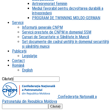
Antreprenoriat feminin
Mediul favorabil pentru dezvoltarea durabilă a
întreprinderii
PROGRAM DE TWINNING MOLDO-GERMAN
Servicii
Informații generale CNPM
Servicii prestate de CNPM in domeniul SSM
Cursuri de Securitate și Sănătate în Muncă
Set documente din cadrul unității în domeniul securității
și sănătății muncii
Publicații
Legislație
Contact
Română
English
Căutați
Confederația Națională a
Patronatului din Republica Moldova