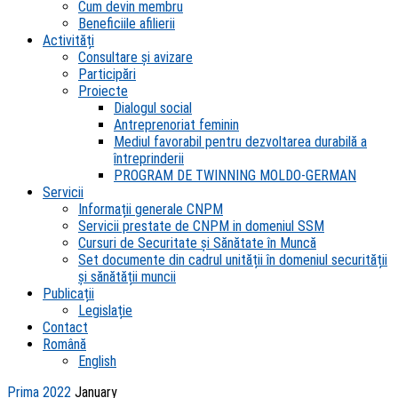
Cum devin membru
Beneficiile afilierii
Activități
Consultare și avizare
Participări
Proiecte
Dialogul social
Antreprenoriat feminin
Mediul favorabil pentru dezvoltarea durabilă a
întreprinderii
PROGRAM DE TWINNING MOLDO-GERMAN
Servicii
Informații generale CNPM
Servicii prestate de CNPM in domeniul SSM
Cursuri de Securitate și Sănătate în Muncă
Set documente din cadrul unității în domeniul securității
și sănătății muncii
Publicații
Legislație
Contact
Română
English
Prima
2022
January