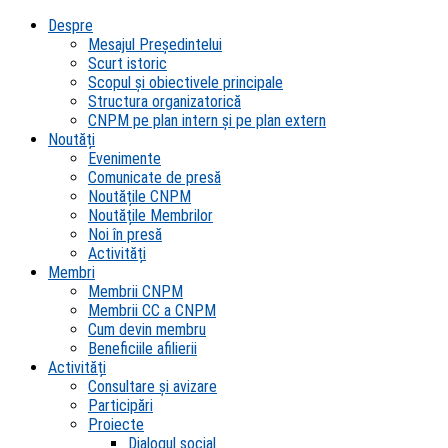
Despre
Mesajul Președintelui
Scurt istoric
Scopul şi obiectivele principale
Structura organizatorică
CNPM pe plan intern şi pe plan extern
Noutăți
Evenimente
Comunicate de presă
Noutățile CNPM
Noutățile Membrilor
Noi în presă
Activități
Membri
Membrii CNPM
Membrii CC a CNPM
Cum devin membru
Beneficiile afilierii
Activități
Consultare și avizare
Participări
Proiecte
Dialogul social