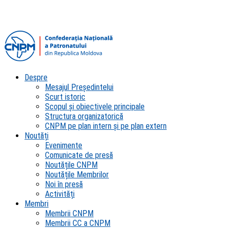
Despre
Mesajul Președintelui
Scurt istoric
Scopul şi obiectivele principale
Structura organizatorică
CNPM pe plan intern şi pe plan extern
Noutăți
Evenimente
Comunicate de presă
Noutățile CNPM
Noutățile Membrilor
Noi în presă
Activități
Membri
Membrii CNPM
Membrii CC a CNPM