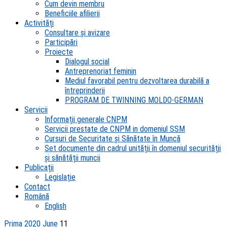
Cum devin membru
Beneficiile afilierii
Activități
Consultare și avizare
Participări
Proiecte
Dialogul social
Antreprenoriat feminin
Mediul favorabil pentru dezvoltarea durabilă a
întreprinderii
PROGRAM DE TWINNING MOLDO-GERMAN
Servicii
Informații generale CNPM
Servicii prestate de CNPM in domeniul SSM
Cursuri de Securitate și Sănătate în Muncă
Set documente din cadrul unității în domeniul securității
și sănătății muncii
Publicații
Legislație
Contact
Română
English
Prima
2020
June
11