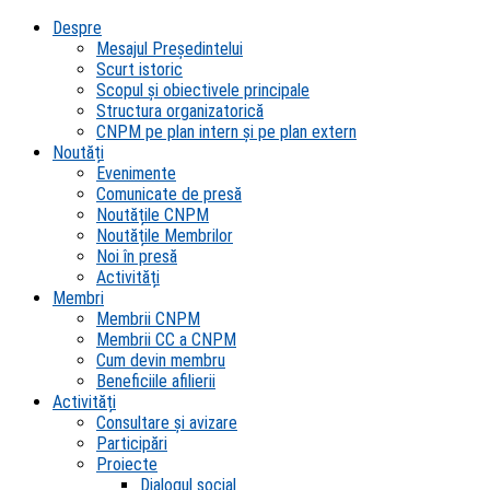
Despre
Mesajul Președintelui
Scurt istoric
Scopul şi obiectivele principale
Structura organizatorică
CNPM pe plan intern şi pe plan extern
Noutăți
Evenimente
Comunicate de presă
Noutățile CNPM
Noutățile Membrilor
Noi în presă
Activități
Membri
Membrii CNPM
Membrii CC a CNPM
Cum devin membru
Beneficiile afilierii
Activități
Consultare și avizare
Participări
Proiecte
Dialogul social