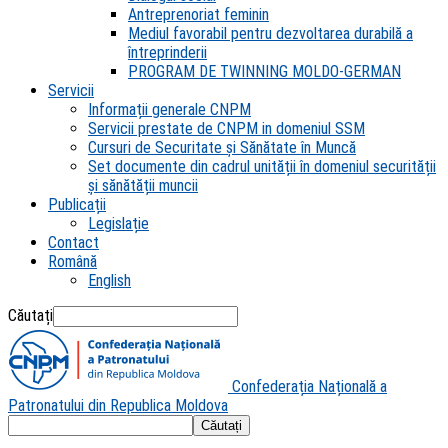
Antreprenoriat feminin
Mediul favorabil pentru dezvoltarea durabilă a
întreprinderii
PROGRAM DE TWINNING MOLDO-GERMAN
Servicii
Informații generale CNPM
Servicii prestate de CNPM in domeniul SSM
Cursuri de Securitate și Sănătate în Muncă
Set documente din cadrul unității în domeniul securității
și sănătății muncii
Publicații
Legislație
Contact
Română
English
Căutați
Confederația Națională a
Patronatului din Republica Moldova