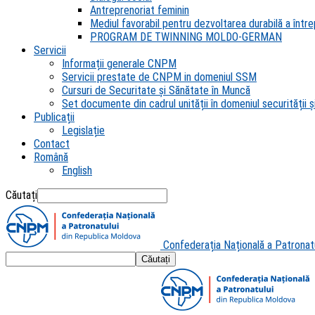
Antreprenoriat feminin
Mediul favorabil pentru dezvoltarea durabilă a întrep
PROGRAM DE TWINNING MOLDO-GERMAN
Servicii
Informații generale CNPM
Servicii prestate de CNPM in domeniul SSM
Cursuri de Securitate și Sănătate în Muncă
Set documente din cadrul unității în domeniul securității și
Publicații
Legislație
Contact
Română
English
Căutați
Confederația Națională a Patronat