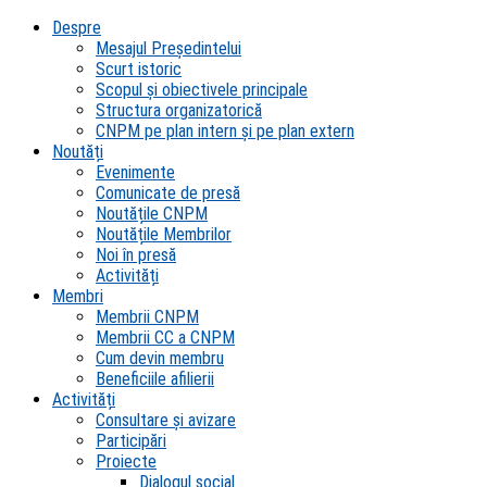
Despre
Mesajul Președintelui
Scurt istoric
Scopul şi obiectivele principale
Structura organizatorică
CNPM pe plan intern şi pe plan extern
Noutăți
Evenimente
Comunicate de presă
Noutățile CNPM
Noutățile Membrilor
Noi în presă
Activități
Membri
Membrii CNPM
Membrii CC a CNPM
Cum devin membru
Beneficiile afilierii
Activități
Consultare și avizare
Participări
Proiecte
Dialogul social