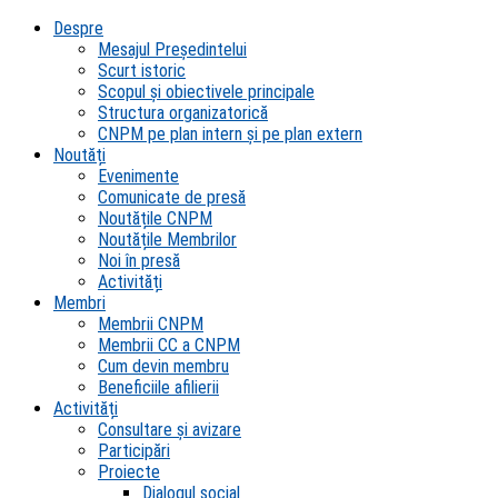
Despre
Mesajul Președintelui
Scurt istoric
Scopul şi obiectivele principale
Structura organizatorică
CNPM pe plan intern şi pe plan extern
Noutăți
Evenimente
Comunicate de presă
Noutățile CNPM
Noutățile Membrilor
Noi în presă
Activități
Membri
Membrii CNPM
Membrii CC a CNPM
Cum devin membru
Beneficiile afilierii
Activități
Consultare și avizare
Participări
Proiecte
Dialogul social