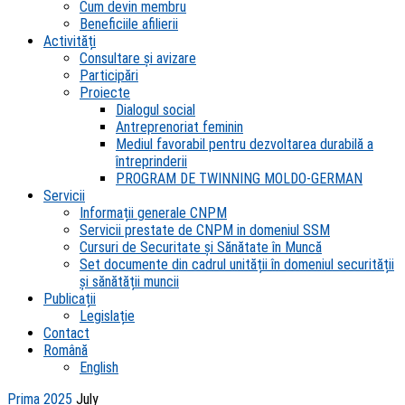
Cum devin membru
Beneficiile afilierii
Activități
Consultare și avizare
Participări
Proiecte
Dialogul social
Antreprenoriat feminin
Mediul favorabil pentru dezvoltarea durabilă a
întreprinderii
PROGRAM DE TWINNING MOLDO-GERMAN
Servicii
Informații generale CNPM
Servicii prestate de CNPM in domeniul SSM
Cursuri de Securitate și Sănătate în Muncă
Set documente din cadrul unității în domeniul securității
și sănătății muncii
Publicații
Legislație
Contact
Română
English
Prima
2025
July