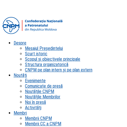
Despre
Mesajul Președintelui
Scurt istoric
Scopul şi obiectivele principale
Structura organizatorică
CNPM pe plan intern şi pe plan extern
Noutăți
Evenimente
Comunicate de presă
Noutățile CNPM
Noutățile Membrilor
Noi în presă
Activități
Membri
Membrii CNPM
Membrii CC a CNPM