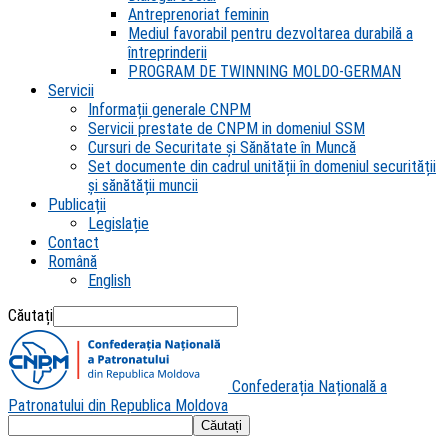
Antreprenoriat feminin
Mediul favorabil pentru dezvoltarea durabilă a
întreprinderii
PROGRAM DE TWINNING MOLDO-GERMAN
Servicii
Informații generale CNPM
Servicii prestate de CNPM in domeniul SSM
Cursuri de Securitate și Sănătate în Muncă
Set documente din cadrul unității în domeniul securității
și sănătății muncii
Publicații
Legislație
Contact
Română
English
Căutați
Confederația Națională a
Patronatului din Republica Moldova