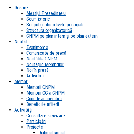
Despre
Mesajul Președintelui
Scurt istoric
Scopul şi obiectivele principale
Structura organizatorică
CNPM pe plan intern şi pe plan extern
Noutăți
Evenimente
Comunicate de presă
Noutățile CNPM
Noutățile Membrilor
Noi în presă
Activități
Membri
Membrii CNPM
Membrii CC a CNPM
Cum devin membru
Beneficiile afilierii
Activități
Consultare și avizare
Participări
Proiecte
Dialogul social