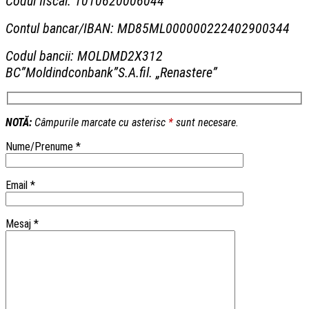
Codul fiscal:
1010620006044
Contul bancar/IBAN:
MD85ML000000222402900344
Codul bancii:
MOLDMD2X312
BC”Moldindconbank”S.A.fil. „Renastere”
NOTĂ:
Câmpurile marcate cu asterisc
*
sunt necesare.
Nume/Prenume *
Email *
Mesaj *