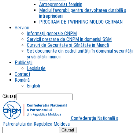
Antreprenoriat feminin
Mediul favorabil pentru dezvoltarea durabilă a
întreprinderii
PROGRAM DE TWINNING MOLDO-GERMAN
Servicii
Informații generale CNPM
Servicii prestate de CNPM in domeniul SSM
Cursuri de Securitate și Sănătate în Muncă
Set documente din cadrul unității în domeniul securității
și sănătății muncii
Publicații
Legislație
Contact
Română
English
Căutați
Confederația Națională a
Patronatului din Republica Moldova