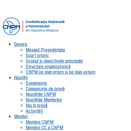
Despre
Mesajul Președintelui
Scurt istoric
Scopul şi obiectivele principale
Structura organizatorică
CNPM pe plan intern şi pe plan extern
Noutăți
Evenimente
Comunicate de presă
Noutățile CNPM
Noutățile Membrilor
Noi în presă
Activități
Membri
Membrii CNPM
Membrii CC a CNPM