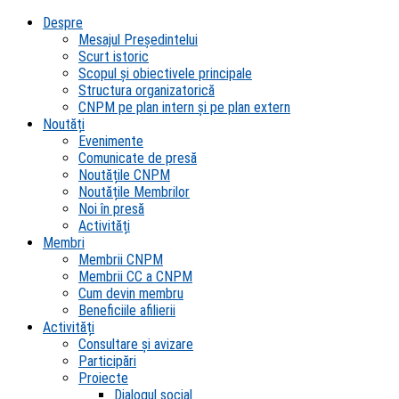
Despre
Mesajul Președintelui
Scurt istoric
Scopul şi obiectivele principale
Structura organizatorică
CNPM pe plan intern şi pe plan extern
Noutăți
Evenimente
Comunicate de presă
Noutățile CNPM
Noutățile Membrilor
Noi în presă
Activități
Membri
Membrii CNPM
Membrii CC a CNPM
Cum devin membru
Beneficiile afilierii
Activități
Consultare și avizare
Participări
Proiecte
Dialogul social