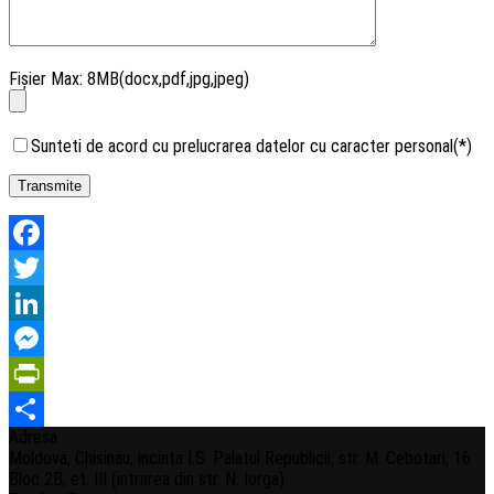
Fișier Max: 8MB(docx,pdf,jpg,jpeg)
Sunteti de acord cu prelucrarea datelor cu caracter personal
(*)
Facebook
Twitter
LinkedIn
Messenger
PrintFriendly
Adresa
Share
Moldova, Chisinau, incinta I.S. Palatul Republicii, str. M. Cebotari, 16
Bloc 2B, et. III (intrarea din str. N. Iorga)