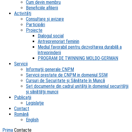
Cum devin membru
Beneficiile afilierii
Activități
Consultare și avizare
Participări
Proiecte
Dialogul social
Antreprenoriat feminin
Mediul favorabil pentru dezvoltarea durabilă a
întreprinderii
PROGRAM DE TWINNING MOLDO-GERMAN
Servicii
Informații generale CNPM
Servicii prestate de CNPM in domeniul SSM
Cursuri de Securitate și Sănătate în Muncă
Set documente din cadrul unității în domeniul securității
și sănătății muncii
Publicații
Legislație
Contact
Română
English
Prima
Contacte