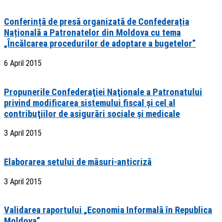
Conferință de presă organizată de Confederația
Națională a Patronatelor din Moldova cu tema
„Încălcarea procedurilor de adoptare a bugetelor”
6 April 2015
Propunerile Confederaţiei Naţionale a Patronatului
privind modificarea sistemului fiscal şi cel al
contribuţiilor de asigurări sociale şi medicale
3 April 2015
Elaborarea setului de măsuri-anticriză
3 April 2015
Validarea raportului „Economia Informală în Republica
Moldova”