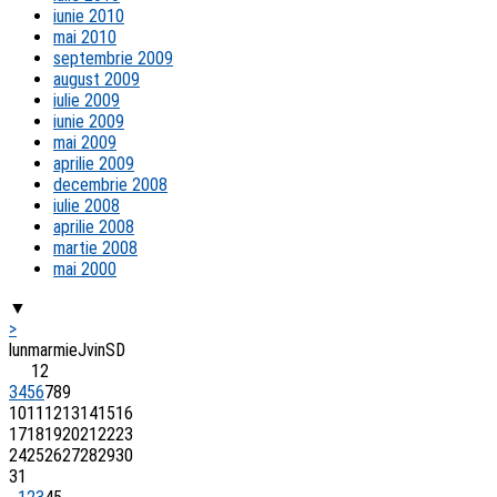
iunie 2010
mai 2010
septembrie 2009
august 2009
iulie 2009
iunie 2009
mai 2009
aprilie 2009
decembrie 2008
iulie 2008
aprilie 2008
martie 2008
mai 2000
▼
>
lun
mar
mie
J
vin
S
D
1
2
3
4
5
6
7
8
9
10
11
12
13
14
15
16
17
18
19
20
21
22
23
24
25
26
27
28
29
30
31