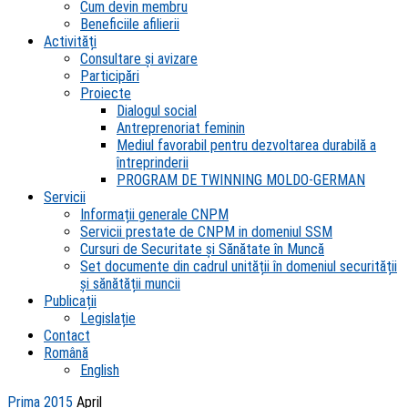
Cum devin membru
Beneficiile afilierii
Activități
Consultare și avizare
Participări
Proiecte
Dialogul social
Antreprenoriat feminin
Mediul favorabil pentru dezvoltarea durabilă a
întreprinderii
PROGRAM DE TWINNING MOLDO-GERMAN
Servicii
Informații generale CNPM
Servicii prestate de CNPM in domeniul SSM
Cursuri de Securitate și Sănătate în Muncă
Set documente din cadrul unității în domeniul securității
și sănătății muncii
Publicații
Legislație
Contact
Română
English
Prima
2015
April