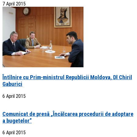
7 April 2015
Întîlnire cu Prim-ministrul Republicii Moldova, Dl Chiril
Gaburici
6 April 2015
Comunicat de presă „Încălcarea procedurii de adoptare
a bugetelor”
6 April 2015