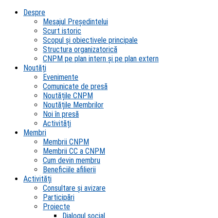
Despre
Mesajul Președintelui
Scurt istoric
Scopul şi obiectivele principale
Structura organizatorică
CNPM pe plan intern şi pe plan extern
Noutăți
Evenimente
Comunicate de presă
Noutățile CNPM
Noutățile Membrilor
Noi în presă
Activități
Membri
Membrii CNPM
Membrii CC a CNPM
Cum devin membru
Beneficiile afilierii
Activități
Consultare și avizare
Participări
Proiecte
Dialogul social