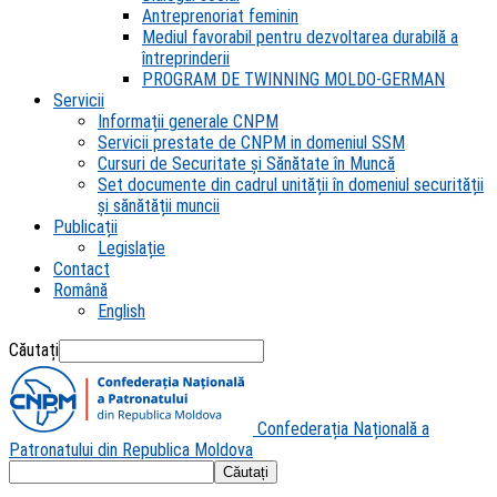
Antreprenoriat feminin
Mediul favorabil pentru dezvoltarea durabilă a
întreprinderii
PROGRAM DE TWINNING MOLDO-GERMAN
Servicii
Informații generale CNPM
Servicii prestate de CNPM in domeniul SSM
Cursuri de Securitate și Sănătate în Muncă
Set documente din cadrul unității în domeniul securității
și sănătății muncii
Publicații
Legislație
Contact
Română
English
Căutați
Confederația Națională a
Patronatului din Republica Moldova