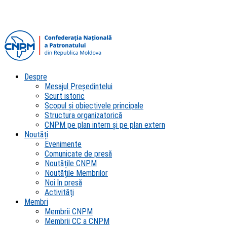
Despre
Mesajul Președintelui
Scurt istoric
Scopul şi obiectivele principale
Structura organizatorică
CNPM pe plan intern şi pe plan extern
Noutăți
Evenimente
Comunicate de presă
Noutățile CNPM
Noutățile Membrilor
Noi în presă
Activități
Membri
Membrii CNPM
Membrii CC a CNPM