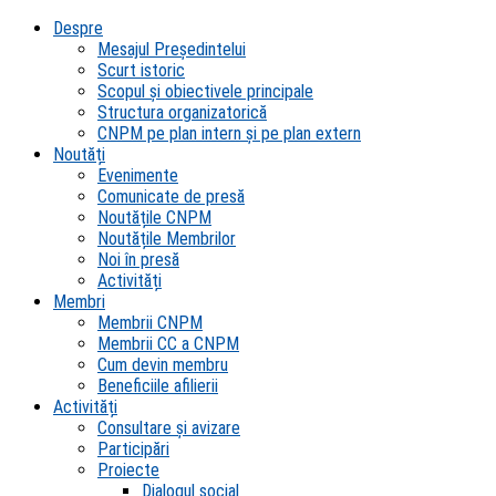
Despre
Mesajul Președintelui
Scurt istoric
Scopul şi obiectivele principale
Structura organizatorică
CNPM pe plan intern şi pe plan extern
Noutăți
Evenimente
Comunicate de presă
Noutățile CNPM
Noutățile Membrilor
Noi în presă
Activități
Membri
Membrii CNPM
Membrii CC a CNPM
Cum devin membru
Beneficiile afilierii
Activități
Consultare și avizare
Participări
Proiecte
Dialogul social