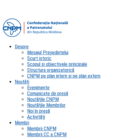
Despre
Mesajul Președintelui
Scurt istoric
Scopul şi obiectivele principale
Structura organizatorică
CNPM pe plan intern şi pe plan extern
Noutăți
Evenimente
Comunicate de presă
Noutățile CNPM
Noutățile Membrilor
Noi în presă
Activități
Membri
Membrii CNPM
Membrii CC a CNPM