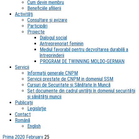
Cum devin membru
Beneficiile afilierii
Activități
Consultare și avizare
Participări
Proiecte
Dialogul social
Antreprenoriat feminin
Mediul favorabil pentru dezvoltarea durabilă a
întreprinderii
PROGRAM DE TWINNING MOLDO-GERMAN
Servicii
Informații generale CNPM
Servicii prestate de CNPM in domeniul SSM
Cursuri de Securitate și Sănătate în Muncă
Set documente din cadrul unității în domeniul securității
și sănătății muncii
Publicații
Legislație
Contact
Română
English
Prima
2020
February
25