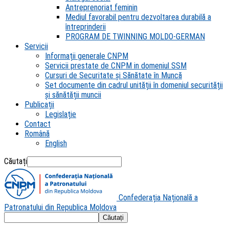
Antreprenoriat feminin
Mediul favorabil pentru dezvoltarea durabilă a
întreprinderii
PROGRAM DE TWINNING MOLDO-GERMAN
Servicii
Informații generale CNPM
Servicii prestate de CNPM in domeniul SSM
Cursuri de Securitate și Sănătate în Muncă
Set documente din cadrul unității în domeniul securității
și sănătății muncii
Publicații
Legislație
Contact
Română
English
Căutați
Confederația Națională a
Patronatului din Republica Moldova