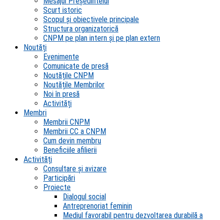
Mesajul Președintelui
Scurt istoric
Scopul şi obiectivele principale
Structura organizatorică
CNPM pe plan intern şi pe plan extern
Noutăți
Evenimente
Comunicate de presă
Noutățile CNPM
Noutățile Membrilor
Noi în presă
Activități
Membri
Membrii CNPM
Membrii CC a CNPM
Cum devin membru
Beneficiile afilierii
Activități
Consultare și avizare
Participări
Proiecte
Dialogul social
Antreprenoriat feminin
Mediul favorabil pentru dezvoltarea durabilă a