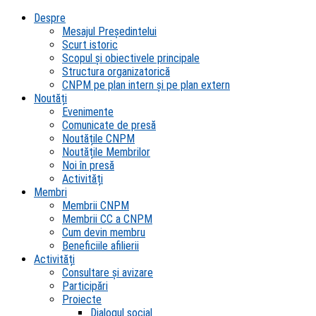
Despre
Mesajul Președintelui
Scurt istoric
Scopul şi obiectivele principale
Structura organizatorică
CNPM pe plan intern şi pe plan extern
Noutăți
Evenimente
Comunicate de presă
Noutățile CNPM
Noutățile Membrilor
Noi în presă
Activități
Membri
Membrii CNPM
Membrii CC a CNPM
Cum devin membru
Beneficiile afilierii
Activități
Consultare și avizare
Participări
Proiecte
Dialogul social