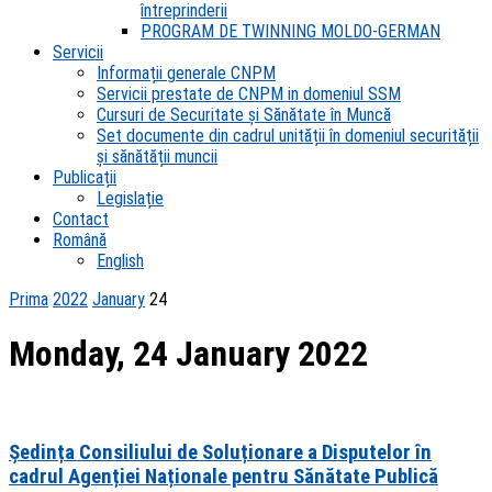
întreprinderii
PROGRAM DE TWINNING MOLDO-GERMAN
Servicii
Informații generale CNPM
Servicii prestate de CNPM in domeniul SSM
Cursuri de Securitate și Sănătate în Muncă
Set documente din cadrul unității în domeniul securității
și sănătății muncii
Publicații
Legislație
Contact
Română
English
Prima
2022
January
24
Monday, 24 January 2022
Ședința Consiliului de Soluționare a Disputelor în
cadrul Agenției Naționale pentru Sănătate Publică