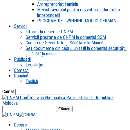
Antreprenoriat feminin
Mediul favorabil pentru dezvoltarea durabilă a
întreprinderii
PROGRAM DE TWINNING MOLDO-GERMAN
Servicii
Informații generale CNPM
Servicii prestate de CNPM in domeniul SSM
Cursuri de Securitate și Sănătate în Muncă
Set documente din cadrul unității în domeniul securității
și sănătății muncii
Publicații
Legislație
Contact
Română
English
Căutați
Confederația Națională a Patronatului din Republica
Moldova
Despre