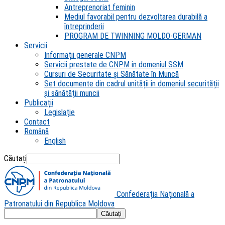
Antreprenoriat feminin
Mediul favorabil pentru dezvoltarea durabilă a
întreprinderii
PROGRAM DE TWINNING MOLDO-GERMAN
Servicii
Informații generale CNPM
Servicii prestate de CNPM in domeniul SSM
Cursuri de Securitate și Sănătate în Muncă
Set documente din cadrul unității în domeniul securității
și sănătății muncii
Publicații
Legislație
Contact
Română
English
Căutați
Confederația Națională a
Patronatului din Republica Moldova