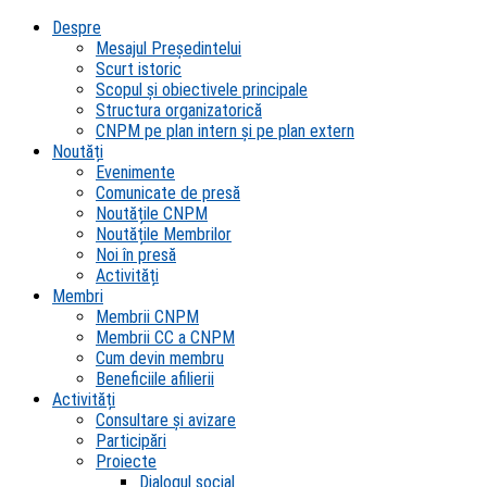
Despre
Mesajul Președintelui
Scurt istoric
Scopul şi obiectivele principale
Structura organizatorică
CNPM pe plan intern şi pe plan extern
Noutăți
Evenimente
Comunicate de presă
Noutățile CNPM
Noutățile Membrilor
Noi în presă
Activități
Membri
Membrii CNPM
Membrii CC a CNPM
Cum devin membru
Beneficiile afilierii
Activități
Consultare și avizare
Participări
Proiecte
Dialogul social