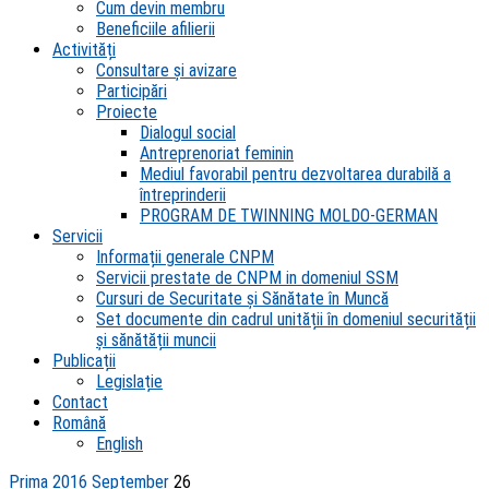
Cum devin membru
Beneficiile afilierii
Activități
Consultare și avizare
Participări
Proiecte
Dialogul social
Antreprenoriat feminin
Mediul favorabil pentru dezvoltarea durabilă a
întreprinderii
PROGRAM DE TWINNING MOLDO-GERMAN
Servicii
Informații generale CNPM
Servicii prestate de CNPM in domeniul SSM
Cursuri de Securitate și Sănătate în Muncă
Set documente din cadrul unității în domeniul securității
și sănătății muncii
Publicații
Legislație
Contact
Română
English
Prima
2016
September
26