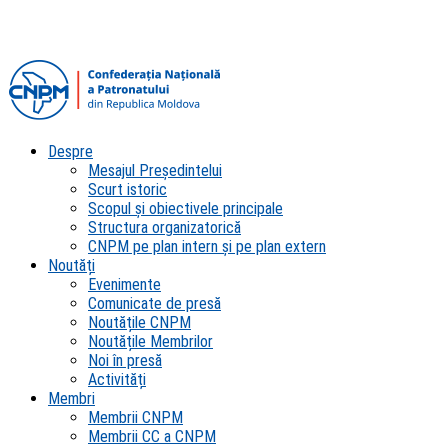
Despre
Mesajul Președintelui
Scurt istoric
Scopul şi obiectivele principale
Structura organizatorică
CNPM pe plan intern şi pe plan extern
Noutăți
Evenimente
Comunicate de presă
Noutățile CNPM
Noutățile Membrilor
Noi în presă
Activități
Membri
Membrii CNPM
Membrii CC a CNPM