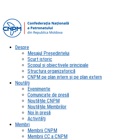
Despre
Mesajul Președintelui
Scurt istoric
Scopul şi obiectivele principale
Structura organizatorică
CNPM pe plan intern şi pe plan extern
Noutăți
Evenimente
Comunicate de presă
Noutățile CNPM
Noutățile Membrilor
Noi în presă
Activități
Membri
Membrii CNPM
Membrii CC a CNPM