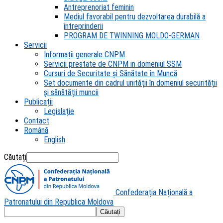
Antreprenoriat feminin
Mediul favorabil pentru dezvoltarea durabilă a
întreprinderii
PROGRAM DE TWINNING MOLDO-GERMAN
Servicii
Informații generale CNPM
Servicii prestate de CNPM in domeniul SSM
Cursuri de Securitate și Sănătate în Muncă
Set documente din cadrul unității în domeniul securității
și sănătății muncii
Publicații
Legislație
Contact
Română
English
Căutați
Confederația Națională a
Patronatului din Republica Moldova