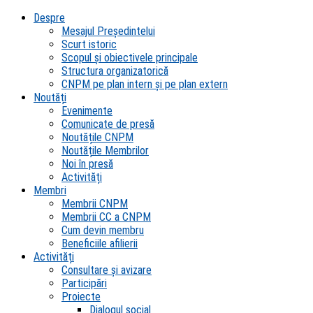
Despre
Mesajul Președintelui
Scurt istoric
Scopul şi obiectivele principale
Structura organizatorică
CNPM pe plan intern şi pe plan extern
Noutăți
Evenimente
Comunicate de presă
Noutățile CNPM
Noutățile Membrilor
Noi în presă
Activități
Membri
Membrii CNPM
Membrii CC a CNPM
Cum devin membru
Beneficiile afilierii
Activități
Consultare și avizare
Participări
Proiecte
Dialogul social