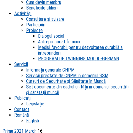
Cum devin membru
Beneficiile afilierii
Activități
Consultare și avizare
Participări
Proiecte
Dialogul social
Antreprenoriat feminin
Mediul favorabil pentru dezvoltarea durabilă a
întreprinderii
PROGRAM DE TWINNING MOLDO-GERMAN
Servicii
Informații generale CNPM
Servicii prestate de CNPM in domeniul SSM
Cursuri de Securitate și Sănătate în Muncă
Set documente din cadrul unității în domeniul securității
și sănătății muncii
Publicații
Legislație
Contact
Română
English
Prima
2021
March
16