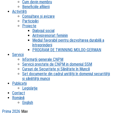
Cum devin membru
Beneficiile afilierii
Activități
Consultare și avizare
Participări
Proiecte
Dialogul social
Antreprenoriat feminin
Mediul favorabil pentru dezvoltarea durabilă a
întreprinderii
PROGRAM DE TWINNING MOLDO-GERMAN
Servicii
Informații generale CNPM
Servicii prestate de CNPM in domeniul SSM
Cursuri de Securitate și Sănătate în Muncă
Set documente din cadrul unității în domeniul securității
și sănătății muncii
Publicații
Legislație
Contact
Română
English
Prima
2026
May