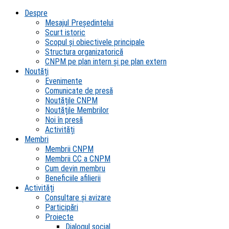
Despre
Mesajul Președintelui
Scurt istoric
Scopul şi obiectivele principale
Structura organizatorică
CNPM pe plan intern şi pe plan extern
Noutăți
Evenimente
Comunicate de presă
Noutățile CNPM
Noutățile Membrilor
Noi în presă
Activități
Membri
Membrii CNPM
Membrii CC a CNPM
Cum devin membru
Beneficiile afilierii
Activități
Consultare și avizare
Participări
Proiecte
Dialogul social