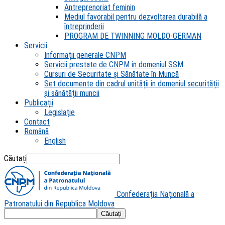
Antreprenoriat feminin
Mediul favorabil pentru dezvoltarea durabilă a
întreprinderii
PROGRAM DE TWINNING MOLDO-GERMAN
Servicii
Informații generale CNPM
Servicii prestate de CNPM in domeniul SSM
Cursuri de Securitate și Sănătate în Muncă
Set documente din cadrul unității în domeniul securității
și sănătății muncii
Publicații
Legislație
Contact
Română
English
Căutați
Confederația Națională a
Patronatului din Republica Moldova