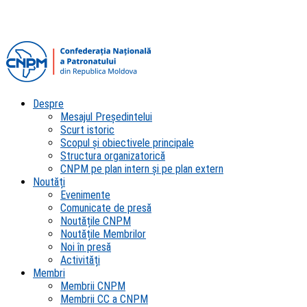
Despre
Mesajul Președintelui
Scurt istoric
Scopul şi obiectivele principale
Structura organizatorică
CNPM pe plan intern şi pe plan extern
Noutăți
Evenimente
Comunicate de presă
Noutățile CNPM
Noutățile Membrilor
Noi în presă
Activități
Membri
Membrii CNPM
Membrii CC a CNPM