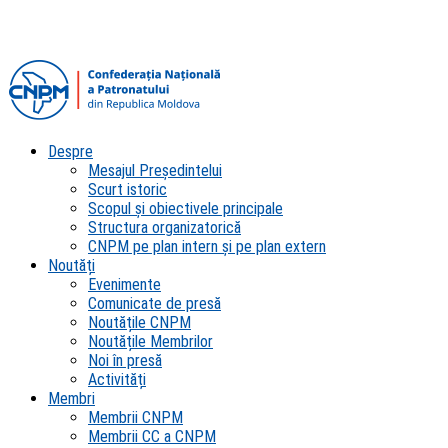
Despre
Mesajul Președintelui
Scurt istoric
Scopul şi obiectivele principale
Structura organizatorică
CNPM pe plan intern şi pe plan extern
Noutăți
Evenimente
Comunicate de presă
Noutățile CNPM
Noutățile Membrilor
Noi în presă
Activități
Membri
Membrii CNPM
Membrii CC a CNPM