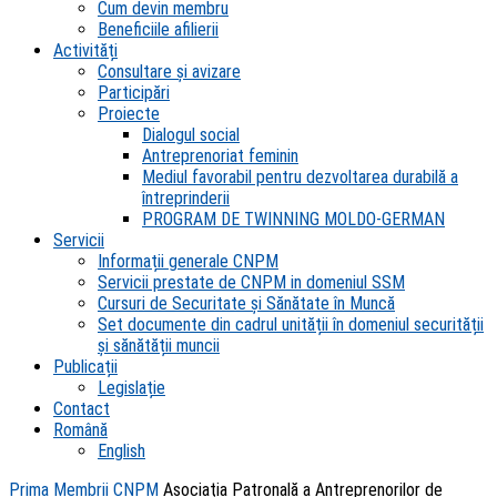
Cum devin membru
Beneficiile afilierii
Activități
Consultare și avizare
Participări
Proiecte
Dialogul social
Antreprenoriat feminin
Mediul favorabil pentru dezvoltarea durabilă a
întreprinderii
PROGRAM DE TWINNING MOLDO-GERMAN
Servicii
Informații generale CNPM
Servicii prestate de CNPM in domeniul SSM
Cursuri de Securitate și Sănătate în Muncă
Set documente din cadrul unității în domeniul securității
și sănătății muncii
Publicații
Legislație
Contact
Română
English
Prima
Membrii CNPM
Asociaţia Patronală a Antreprenorilor de