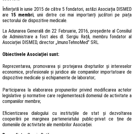
Înființată în iunie 2015 de către 5 fondatori, astăzi Asociația DISMED
are
15 membri
, unii dintre cei mai importanți jucători pe piața
sectorului de dispozitive medicale.
La Adunarea Generală din 22 Februarie, 2016, președinte al Consiliul
de Administrare a fost ales dl. Sergiu Rață, membru fondator al
Asociației DISMED, director „ImunoTehnoMed” SRL.
Obiectivele Asociației sunt:
Reprezentarea, promovarea și protejarea drepturilor și intereselor
economice, profesionale și juridice ale companiilor importatoare de
dispozitive medicale și echipamente de laborator;
Participarea la elaborarea propunerilor privind modificarea actelor
legislative şi normative care reglementează domeniul de activitate a
companiilor membre;
Eficientizarea dialogului cu instituțiile de stat și dezvoltarea
cooperării pe marginea parteneriatului public-privat ce ţine de
domeniile de activitate ale membrilor Asociaţiei.