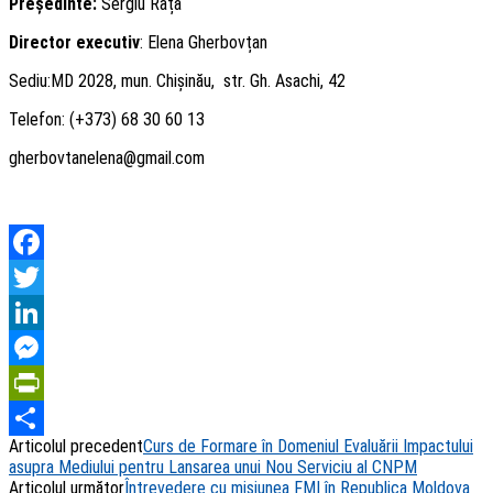
Președinte:
Sergiu Rață
Director executiv
: Elena Gherbovțan
Sediu:MD 2028, mun. Chișinău, str. Gh. Asachi, 42
Telefon: (+373) 68 30 60 13
gherbovtanelena@gmail.com
Facebook
Twitter
LinkedIn
Messenger
PrintFriendly
Articolul precedent
Curs de Formare în Domeniul Evaluării Impactului
Share
asupra Mediului pentru Lansarea unui Nou Serviciu al CNPM
Articolul următor
Întrevedere cu misiunea FMI în Republica Moldova