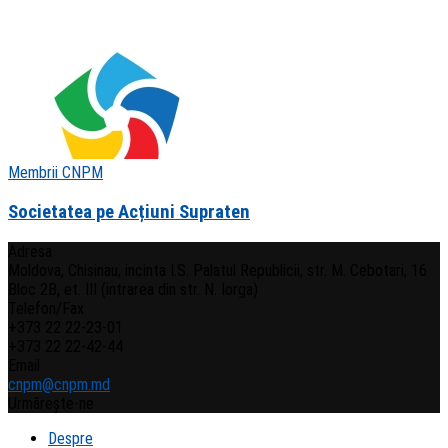
Membrii CNPM
Societatea pe Acțiuni Supraten
Adresa
Moldova, Chisinau, incinta I.S. Palatul Republicii, str. M. Cebotari, 16
Bloc 2B, et. III (intrarea din str. N. Iorga)
Telefon/Fax
+373 22 22-23-01
+373 22 22-42-44
Email
cnpm@cnpm.md
Urmărește-ne
Despre