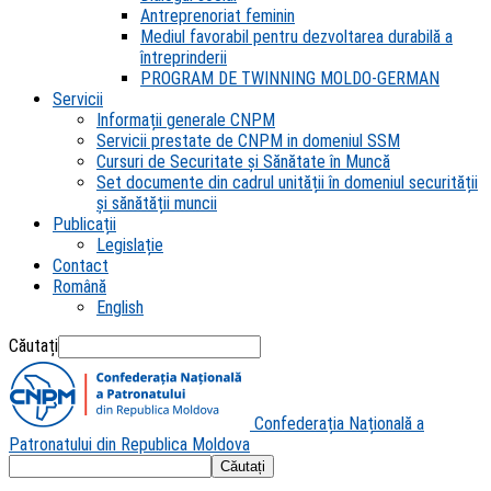
Antreprenoriat feminin
Mediul favorabil pentru dezvoltarea durabilă a
întreprinderii
PROGRAM DE TWINNING MOLDO-GERMAN
Servicii
Informații generale CNPM
Servicii prestate de CNPM in domeniul SSM
Cursuri de Securitate și Sănătate în Muncă
Set documente din cadrul unității în domeniul securității
și sănătății muncii
Publicații
Legislație
Contact
Română
English
Căutați
Confederația Națională a
Patronatului din Republica Moldova