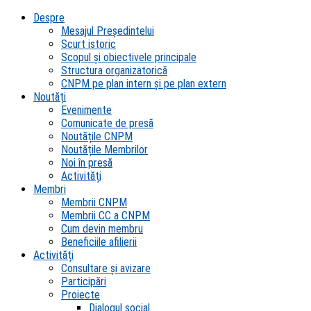
Despre
Mesajul Președintelui
Scurt istoric
Scopul şi obiectivele principale
Structura organizatorică
CNPM pe plan intern şi pe plan extern
Noutăți
Evenimente
Comunicate de presă
Noutățile CNPM
Noutățile Membrilor
Noi în presă
Activități
Membri
Membrii CNPM
Membrii CC a CNPM
Cum devin membru
Beneficiile afilierii
Activități
Consultare și avizare
Participări
Proiecte
Dialogul social