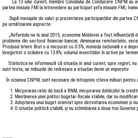
La 13 iulie curent, membrii Consiliului de Conducere CNPM au 
partea misiunii FMI la întrevedere au participat şefa misiunii FMI, Iv
După mesajele de salut şi prezentarea participanţilor din partea 
pe următoarele asprecte:
„Referindu-ne la anul 2015, economia Moldovei a fost influenţată de
problema din sectorul financiar-bancar, diminuarea remitenţelor, sece
Produsul Intern Brut s-a micşorat cu 0.5%; moneda naţională s-a depr
înregistrat o scădere cu 13.8%; volumul investiţiilor în active pe terme
Statistica ne informează că situaţia în anul curent, spre regret, n
sunt triste, iar măsurile de redresare a situaţiei devin un imperativ.
În viziunea CNPM, sunt necesare de întreprins cîteva măsuri pentru a
Micşorarea ratei de bază a BNM, micşorarea dobînzilor la credite.
Menţinerea unei politici bugetar-fiscale stabile, dar nu modificar
Adoptarea unui buget orientat spre dezvoltarea economiei şi nu 
O situaţie politică stabilă, şi nu schimbarea a doua-trei Guverne