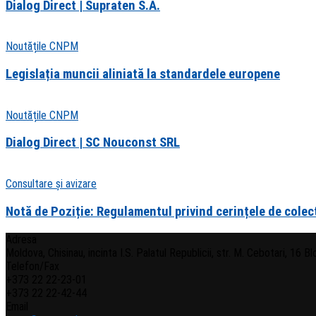
Dialog Direct | Supraten S.A.
Noutățile CNPM
Legislația muncii aliniată la standardele europene
Noutățile CNPM
Dialog Direct | SC Nouconst SRL
Consultare și avizare
Notă de Poziție: Regulamentul privind cerințele de colect
Adresa
Moldova, Chisinau, incinta I.S. Palatul Republicii, str. M. Cebotari, 16 Bloc
Telefon/Fax
+373 22 22-23-01
+373 22 22-42-44
Email