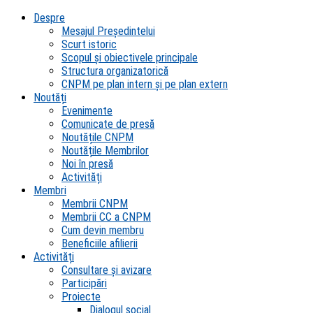
Despre
Mesajul Președintelui
Scurt istoric
Scopul şi obiectivele principale
Structura organizatorică
CNPM pe plan intern şi pe plan extern
Noutăți
Evenimente
Comunicate de presă
Noutățile CNPM
Noutățile Membrilor
Noi în presă
Activități
Membri
Membrii CNPM
Membrii CC a CNPM
Cum devin membru
Beneficiile afilierii
Activități
Consultare și avizare
Participări
Proiecte
Dialogul social