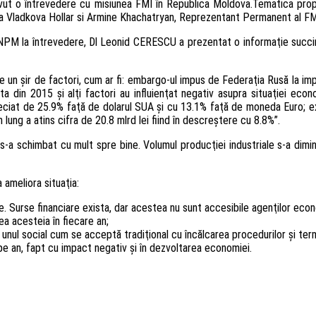
avut o întrevedere cu misiunea FMI în Republica Moldova.Tematica pro
anna Vladkova Hollar si Armine Khachatryan, Reprezentant Permanent al FM
CNPM la întrevedere, Dl Leonid CERESCU a prezentat o informaţie succin
 un şir de factori, cum ar fi: embargo-ul impus de Federaţia Rusă la impo
ta din 2015 şi alţi factori au influienţat negativ asupra situaţiei econ
eciat de 25.9% faţă de dolarul SUA şi cu 13.1% faţă de moneda Euro; exp
n lung a atins cifra de 20.8 mlrd lei fiind în descreştere cu 8.8%”.
u s-a schimbat cu mult spre bine. Volumul producţiei industriale s-a dimi
 ameliora situaţia:
 Surse financiare exista, dar acestea nu sunt accesibile agenţilor econo
ea acesteia în fiecare an;
unul social cum se acceptă tradiţional cu încălcarea procedurilor şi te
 pe an, fapt cu impact negativ şi în dezvoltarea economiei.