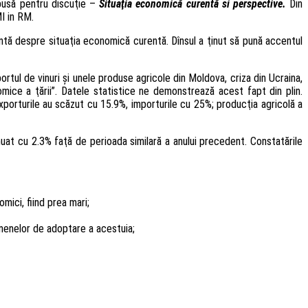
pusă pentru discuţie –
Situaţia economică curentă si perspective.
Din
I in RM.
tă despre situaţia economică curentă. Dînsul a ţinut să pună accentul
rtul de vinuri şi unele produse agricole din Moldova, criza din Ucraina,
omice a ţării”. Datele statistice ne demonstrează acest fapt din plin.
orturile au scăzut cu 15.9%, importurile cu 25%; producţia agricolă a
nuat cu 2.3% faţă de perioada similară a anului precedent. Constatările
mici, fiind prea mari;
rmenelor de adoptare a acestuia;