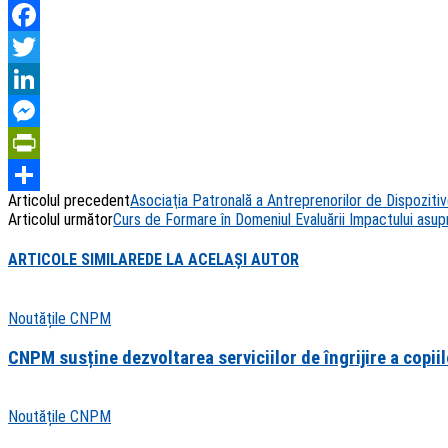
Facebook
Twitter
LinkedIn
Messenger
PrintFriendly
Articolul precedent
Asociaţia Patronală a Antreprenorilor de Dispozit
Share
Articolul următor
Curs de Formare în Domeniul Evaluării Impactului asu
ARTICOLE SIMILARE
DE LA ACELAȘI AUTOR
Noutățile CNPM
CNPM susține dezvoltarea serviciilor de îngrijire a copiil
Noutățile CNPM