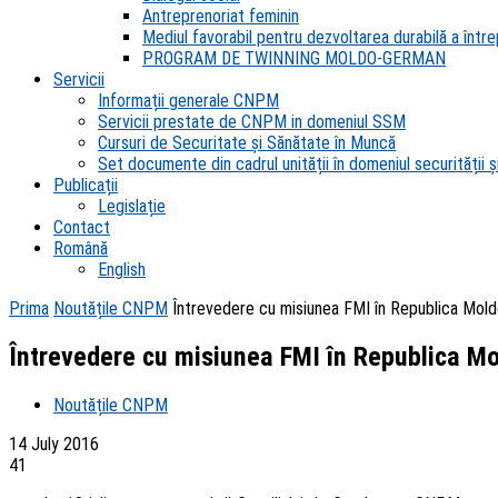
Antreprenoriat feminin
Mediul favorabil pentru dezvoltarea durabilă a întrep
PROGRAM DE TWINNING MOLDO-GERMAN
Servicii
Informații generale CNPM
Servicii prestate de CNPM in domeniul SSM
Cursuri de Securitate și Sănătate în Muncă
Set documente din cadrul unității în domeniul securității și
Publicații
Legislație
Contact
Română
English
Prima
Noutățile CNPM
Întrevedere cu misiunea FMI în Republica Mol
Întrevedere cu misiunea FMI în Republica M
Noutățile CNPM
14 July 2016
41