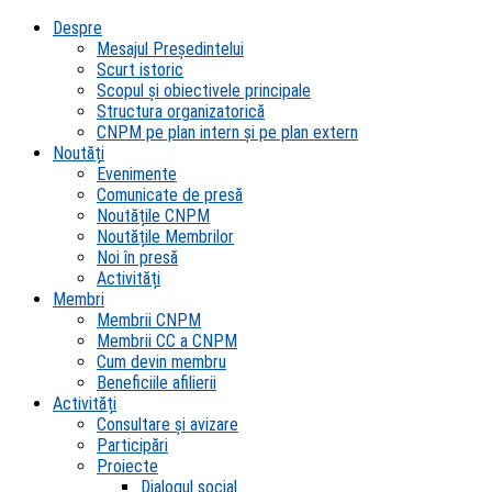
Despre
Mesajul Președintelui
Scurt istoric
Scopul şi obiectivele principale
Structura organizatorică
CNPM pe plan intern şi pe plan extern
Noutăți
Evenimente
Comunicate de presă
Noutățile CNPM
Noutățile Membrilor
Noi în presă
Activități
Membri
Membrii CNPM
Membrii CC a CNPM
Cum devin membru
Beneficiile afilierii
Activități
Consultare și avizare
Participări
Proiecte
Dialogul social