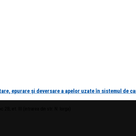
are, epurare și deversare a apelor uzate în sistemul de can
 2B, et. III (intrarea din str. N. Iorga)