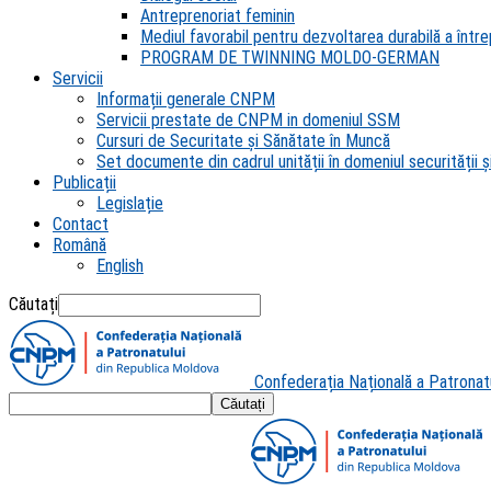
Antreprenoriat feminin
Mediul favorabil pentru dezvoltarea durabilă a întrep
PROGRAM DE TWINNING MOLDO-GERMAN
Servicii
Informații generale CNPM
Servicii prestate de CNPM in domeniul SSM
Cursuri de Securitate și Sănătate în Muncă
Set documente din cadrul unității în domeniul securității și
Publicații
Legislație
Contact
Română
English
Căutați
Confederația Națională a Patronat