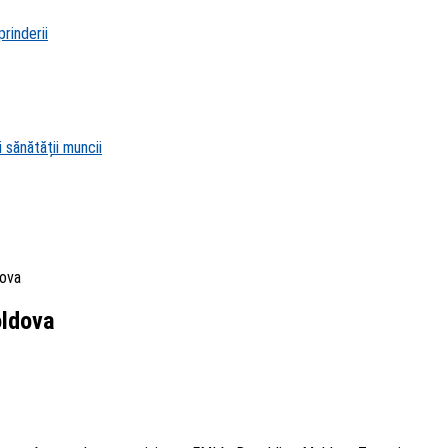
rinderii
 sănătății muncii
dova
oldova