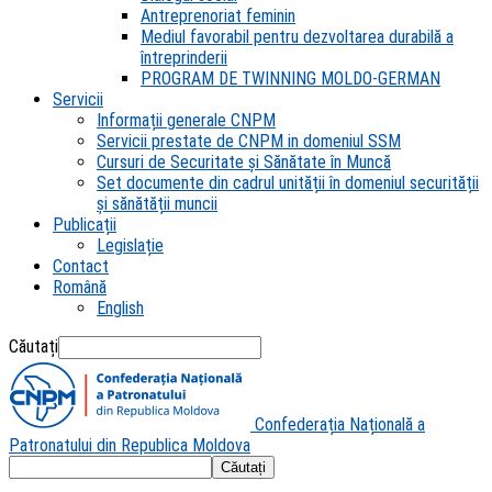
Antreprenoriat feminin
Mediul favorabil pentru dezvoltarea durabilă a
întreprinderii
PROGRAM DE TWINNING MOLDO-GERMAN
Servicii
Informații generale CNPM
Servicii prestate de CNPM in domeniul SSM
Cursuri de Securitate și Sănătate în Muncă
Set documente din cadrul unității în domeniul securității
și sănătății muncii
Publicații
Legislație
Contact
Română
English
Căutați
Confederația Națională a
Patronatului din Republica Moldova