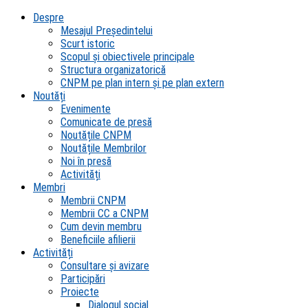
Despre
Mesajul Președintelui
Scurt istoric
Scopul şi obiectivele principale
Structura organizatorică
CNPM pe plan intern şi pe plan extern
Noutăți
Evenimente
Comunicate de presă
Noutățile CNPM
Noutățile Membrilor
Noi în presă
Activități
Membri
Membrii CNPM
Membrii CC a CNPM
Cum devin membru
Beneficiile afilierii
Activități
Consultare și avizare
Participări
Proiecte
Dialogul social