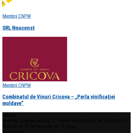
Membrii CNPM
SRL Nouconst
Membrii CNPM
Combinatul de Vinuri Cricova – „Perla vinificaţiei
moldave”
Adresa
Moldova, Chisinau, incinta I.S. Palatul Republicii, str. M. Cebotari, 16
Bloc 2B, et. III (intrarea din str. N. Iorga)
Telefon/Fax