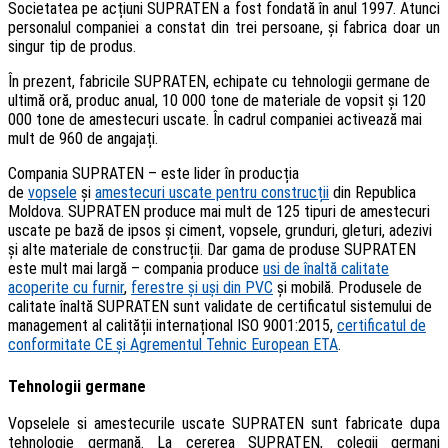
Societatea pe acțiuni SUPRATEN a fost fondată în anul 1997. Atunci
personalul companiei a constat din trei persoane, şi fabrica doar un
singur tip de produs.
În prezent, fabricile SUPRATEN, echipate cu tehnologii germane de
ultimă oră, produc anual, 10 000 tone de materiale de vopsit și 120
000 tone de amestecuri uscate. În cadrul companiei activează mai
mult de 960 de angajați.
Compania SUPRATEN – este lider în producția
de
vopsele
și
amestecuri uscate pentru construcții
din Republica
Moldova. SUPRATEN produce mai mult de 125 tipuri de amestecuri
uscate pe bază de ipsos și ciment, vopsele, grunduri, gleturi, adezivi
și alte materiale de construcții. Dar gama de produse SUPRATEN
este mult mai largă – compania produce
usi de înaltă calitate
acoperite cu furnir
,
ferestre și uși din PVC
și mobilă. Produsele de
calitate înaltă SUPRATEN sunt validate de certificatul sistemului de
management al calității internațional ISO 9001:2015,
certificatul de
conformitate CE și Agrementul Tehnic European ETA
.
Tehnologii germane
Vopselele si amestecurile uscate SUPRATEN sunt fabricate dupa
tehnologie germană. La cererea SUPRATEN, colegii germani