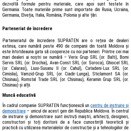
dezvoltă formule pentru materiale, care apoi sunt testate în
Germania. Toate materiile prime sunt importate din Rusia, Ucraina,
Germania, Elveția, Italia, România, Polonia și alte țări.
Parteneriat de încredere
Parteneriatul de încredere SUPRATEN are o rețea de dealeri
extinsa, care numără peste 490 de companii din toată Moldova și
este întotdeauna gata să coopereze cu noi parteneri. Printre cei mai
mari dealeri ai noștri se numără – Verix Grup SRL (or. Balti), Bomi
Servis SRL (or. Drochia), Avan-Const SRL (or. Soroca), Ghiocel SRL
(or. Calarasi), Liusi-Susanu II (or. Cahul), Catadeni-Lux SRL (or.
Cimislia), Vamzid-Grup SRL (or. Ciadir-Lunga), Sticlamont SA (or.
Chisinau), Romstal Trade SRL (or. Chisinau), Keramin Grup SRL (or.
Chisinau) și alții.
Muncă educativă
În cadrul companie SUPRATEN funcționează un
centru de instruire și
demonstrare
– unicul de acest gen din Republica Moldova. În centrul
de instruire și demonstrare sunt instruţi maiştri, arhitecţi, designeri,
constructori şi toți doritorii de a face cunostință teoretică şi
practică cu utilizarea materialelor de construcţie şi a tehnologiilor de