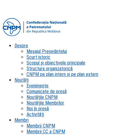
Despre
Mesajul Președintelui
Scurt istoric
Scopul şi obiectivele principale
Structura organizatorică
CNPM pe plan intern şi pe plan extern
Noutăți
Evenimente
Comunicate de presă
Noutățile CNPM
Noutățile Membrilor
Noi în presă
Activități
Membri
Membrii CNPM
Membrii CC a CNPM