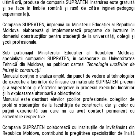
ultimă oră, produse de compania SUPRATEN. Instruirea este gratuită
şi se face în limbile română şi rusă de către ingineri-pedagogi
experimentaţi.
Compania SUPRATEN, împreună cu Ministerul Educației al Republicii
Moldova, elaborează și implementează programe de instruire în
domeniul construcțiilor pentru studenții de la universități, colegii şi
școli profesionale.
Sub patronajul Ministerului Educației al Republicii Moldova,
specialiştii companiei SUPRATEN, în colaborare cu Universitatea
Tehnică din Moldova, au publicat cartea:
Tehnologia lucrărilor de
finisaj în construcţii
.
Manualul conţine o analiza amplă, din punct de vedere al tehnologiilor
de execuţie a lucrărilor de finisare cu materiale SUPRATEN, precum
şi a aspectelor şi efectelor negative în procesul execuţiei lucrărilor
şi în exploatarea ulterioară a obiectivelor.
Manualul este destinat elevilor şcolilor profesionale, colegiilor de
profil şi studenţilor de la facultăţile de construcţii, dar și celor cu
puţină experienţă sau care nu au avut contact permanent cu
activităţile respective.
Compania SUPRATEN colaborează cu instituțiile de învățământ din
Republica Moldova, contribuind la pregătirea specialiștilor de înaltă