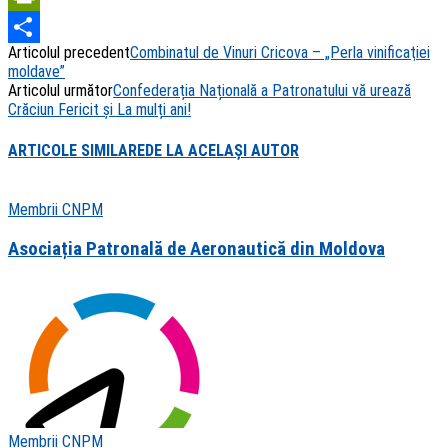
PrintFriendly
Articolul precedent
Combinatul de Vinuri Cricova – „Perla vinificaţiei
Share
moldave”
Articolul următor
Confederația Națională a Patronatului vă urează
Crăciun Fericit și La mulți ani!
ARTICOLE SIMILARE
DE LA ACELAȘI AUTOR
Membrii CNPM
Asociația Patronală de Aeronautică din Moldova
Membrii CNPM