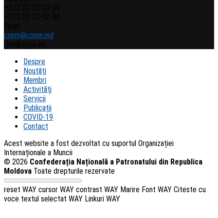
+373 22 22-23-01
+373 22 22-42-44
Email
cnpm@cnpm.md
Urmărește-ne
Despre
Noutăți
Membri
Activități
Servicii
Publicații
COVID-19
Contact
Acest website a fost dezvoltat cu suportul Organizației
Internaționale a Muncii
© 2026
Confederația Națională a Patronatului din Republica
Moldova
Toate drepturile rezervate
reset WAY
cursor WAY
contrast WAY
Marire Font WAY
Citeste cu
voce textul selectat WAY
Linkuri WAY