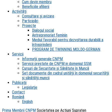
Cum devin membru
Beneficiile afilierii
Activități
Consultare și avizare
Participări
Proiecte
Dialogul social
Antreprenoriat feminin
Mediul favorabil pentru dezvoltarea durabilă a
întreprinderii
PROGRAM DE TWINNING MOLDO-GERMAN
Servicii
Informații generale CNPM
Servicii prestate de CNPM in domeniul SSM
Cursuri de Securitate și Sănătate în Muncă
Set documente din cadrul unității în domeniul securității
și sănătății muncii
Publicații
Legislație
Contact
Română
English
Prima
Membrii CNPM
Societatea pe Acțiuni Supraten