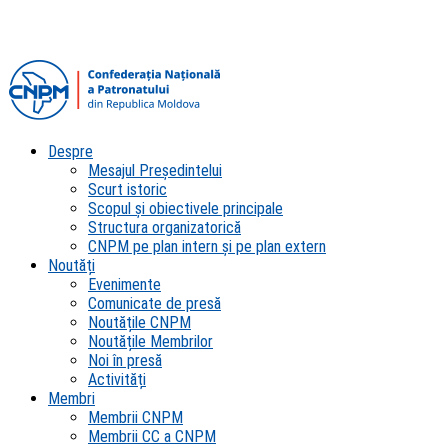
Despre
Mesajul Președintelui
Scurt istoric
Scopul şi obiectivele principale
Structura organizatorică
CNPM pe plan intern şi pe plan extern
Noutăți
Evenimente
Comunicate de presă
Noutățile CNPM
Noutățile Membrilor
Noi în presă
Activități
Membri
Membrii CNPM
Membrii CC a CNPM