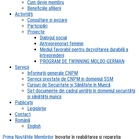
Cum devin membru
Beneficiile afilierii
Activități
Consultare și avizare
Participări
Proiecte
Dialogul social
Antreprenoriat feminin
Mediul favorabil pentru dezvoltarea durabilă a
întreprinderii
PROGRAM DE TWINNING MOLDO-GERMAN
Servicii
Informații generale CNPM
Servicii prestate de CNPM in domeniul SSM
Cursuri de Securitate și Sănătate în Muncă
Set documente din cadrul unității în domeniul securității
și sănătății muncii
Publicații
Legislație
Contact
Română
English
Prima
Noutățile Membrilor
Inovație în reabilitarea și reparația