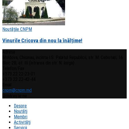
Noutățile CNPM
Vinurile Cricova din nou la înălțime!
Adresa
Moldova, Chisinau, incinta I.S. Palatul Republicii, str. M. Cebotari, 16
Bloc 2B, et. III (intrarea din str. N. Iorga)
Telefon/Fax
+373 22 22-23-01
+373 22 22-42-44
Email
cnpm@cnpm.md
Urmărește-ne
Despre
Noutăți
Membri
Activități
Servicii