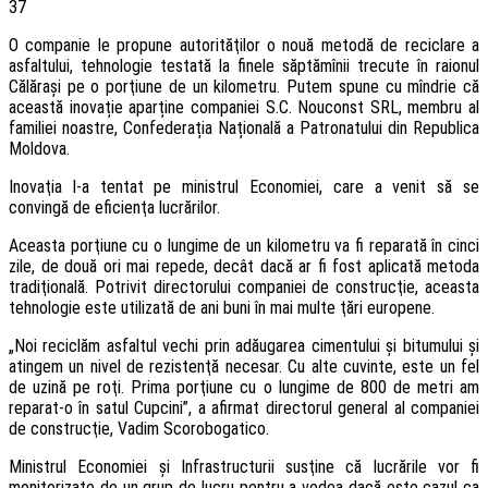
37
O companie le propune autorităţilor o nouă metodă de reciclare a
asfaltului, tehnologie testată la finele săptămînii trecute în raionul
Călăraşi pe o porţiune de un kilometru. Putem spune cu mîndrie că
această inovație aparține companiei S.C. Nouconst SRL, membru al
familiei noastre, Confederația Națională a Patronatului din Republica
Moldova.
Inovaţia l-a tentat pe ministrul Economiei, care a venit să se
convingă de eficienţa lucrărilor.
Aceasta porţiune cu o lungime de un kilometru va fi reparată în cinci
zile, de două ori mai repede, decât dacă ar fi fost aplicată metoda
tradiţională. Potrivit directorului companiei de construcţie, aceasta
tehnologie este utilizată de ani buni în mai multe ţări europene.
„Noi reciclăm asfaltul vechi prin adăugarea cimentului şi bitumului şi
atingem un nivel de rezistenţă necesar. Cu alte cuvinte, este un fel
de uzină pe roţi. Prima porţiune cu o lungime de 800 de metri am
reparat-o în satul Cupcini”, a afirmat directorul general al companiei
de construcţie, Vadim Scorobogatico.
Ministrul Economiei şi Infrastructurii susţine că lucrările vor fi
monitorizate de un grup de lucru pentru a vedea dacă este cazul ca