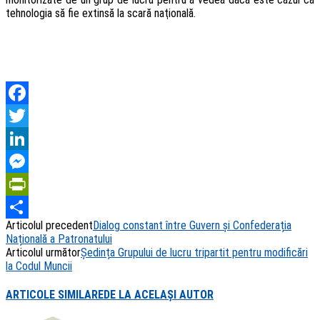
tehnologia să fie extinsă la scară naţională.
Facebook
Twitter
LinkedIn
Messenger
PrintFriendly
Articolul precedent
Dialog constant între Guvern și Confederația
Share
Națională a Patronatului
Articolul următor
Ședința Grupului de lucru tripartit pentru modificări
la Codul Muncii
ARTICOLE SIMILARE
DE LA ACELAȘI AUTOR