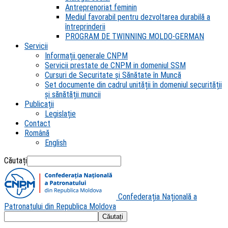
Antreprenoriat feminin
Mediul favorabil pentru dezvoltarea durabilă a
întreprinderii
PROGRAM DE TWINNING MOLDO-GERMAN
Servicii
Informații generale CNPM
Servicii prestate de CNPM in domeniul SSM
Cursuri de Securitate și Sănătate în Muncă
Set documente din cadrul unității în domeniul securității
și sănătății muncii
Publicații
Legislație
Contact
Română
English
Căutați
Confederația Națională a
Patronatului din Republica Moldova