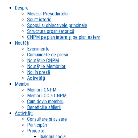
Despre
Mesajul Președintelui
Scurt istoric
Scopul şi obiectivele principale
Structura organizatorică
CNPM pe plan intern şi pe plan extern
Noutăți
Evenimente
Comunicate de presă
Noutățile CNPM
Noutățile Membrilor
Noi în presă
Activități
Membri
Membrii CNPM
Membrii CC a CNPM
Cum devin membru
Beneficiile afilierii
Activități
Consultare și avizare
Participări
Proiecte
Dialogul social