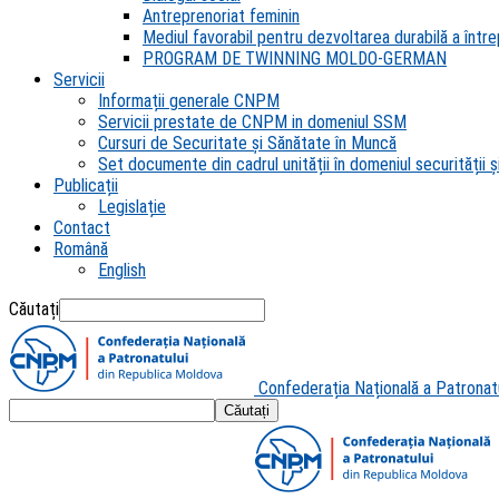
Antreprenoriat feminin
Mediul favorabil pentru dezvoltarea durabilă a întrep
PROGRAM DE TWINNING MOLDO-GERMAN
Servicii
Informații generale CNPM
Servicii prestate de CNPM in domeniul SSM
Cursuri de Securitate și Sănătate în Muncă
Set documente din cadrul unității în domeniul securității și
Publicații
Legislație
Contact
Română
English
Căutați
Confederația Națională a Patronat