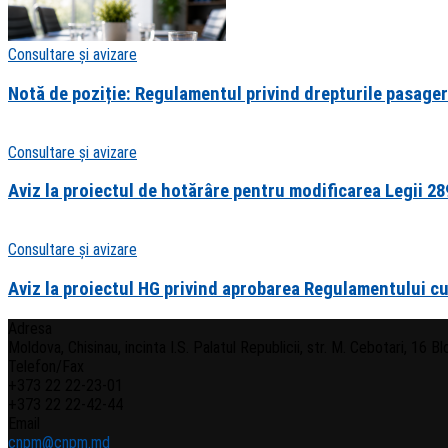
Consultare și avizare
Notă de poziție: Regulamentul privind drepturile pasager
Consultare și avizare
Aviz la proiectul de hotărâre pentru modificarea Legii 28
Consultare și avizare
Aviz la proiectul HG privind aprobarea Regulamentului cu p
Adresa
Moldova, Chisinau, incinta I.S. Palatul Republicii, str. M. Cebotari, 16 Bloc
Telefon/Fax
+373 22 22-23-01
+373 22 22-42-44
Email
cnpm@cnpm.md