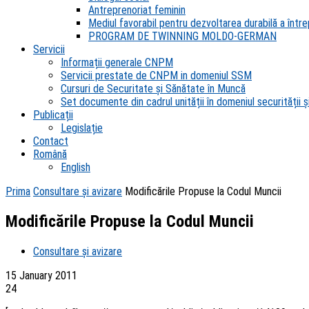
Antreprenoriat feminin
Mediul favorabil pentru dezvoltarea durabilă a întrep
PROGRAM DE TWINNING MOLDO-GERMAN
Servicii
Informații generale CNPM
Servicii prestate de CNPM in domeniul SSM
Cursuri de Securitate și Sănătate în Muncă
Set documente din cadrul unității în domeniul securității și
Publicații
Legislație
Contact
Română
English
Prima
Consultare și avizare
Modificările Propuse la Codul Muncii
Modificările Propuse la Codul Muncii
Consultare și avizare
15 January 2011
24