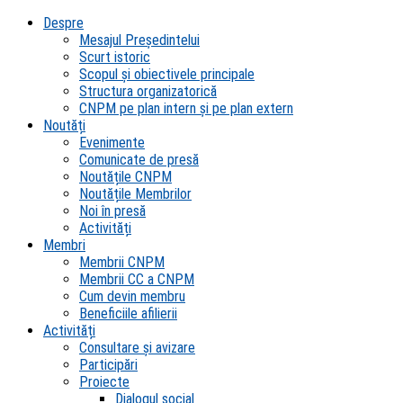
Despre
Mesajul Președintelui
Scurt istoric
Scopul şi obiectivele principale
Structura organizatorică
CNPM pe plan intern şi pe plan extern
Noutăți
Evenimente
Comunicate de presă
Noutățile CNPM
Noutățile Membrilor
Noi în presă
Activități
Membri
Membrii CNPM
Membrii CC a CNPM
Cum devin membru
Beneficiile afilierii
Activități
Consultare și avizare
Participări
Proiecte
Dialogul social