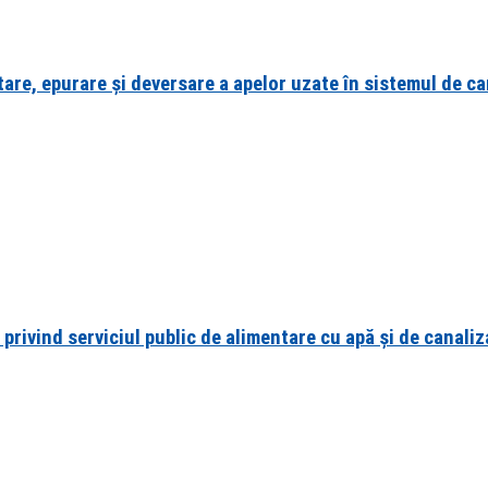
are, epurare și deversare a apelor uzate în sistemul de can
privind serviciul public de alimentare cu apă și de canaliz