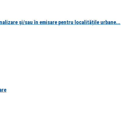
alizare și/sau în emisare pentru localitățile urbane...
are