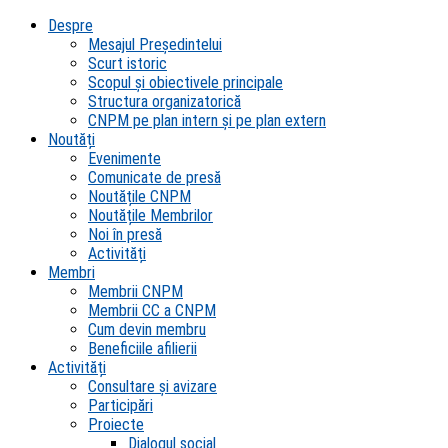
Despre
Mesajul Președintelui
Scurt istoric
Scopul şi obiectivele principale
Structura organizatorică
CNPM pe plan intern şi pe plan extern
Noutăți
Evenimente
Comunicate de presă
Noutățile CNPM
Noutățile Membrilor
Noi în presă
Activități
Membri
Membrii CNPM
Membrii CC a CNPM
Cum devin membru
Beneficiile afilierii
Activități
Consultare și avizare
Participări
Proiecte
Dialogul social