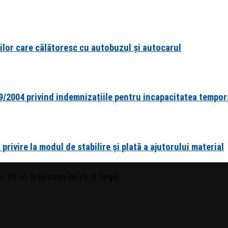
ilor care călătoresc cu autobuzul și autocarul
9/2004 privind indemnizațiile pentru incapacitatea tempora
rivire la modul de stabilire și plată a ajutorului material
 2B, et. III (intrarea din str. N. Iorga)