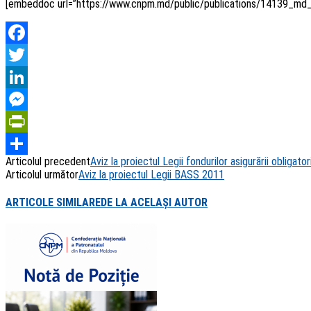
[embeddoc url=”https://www.cnpm.md/public/publications/14139_md
Facebook
Twitter
LinkedIn
Messenger
PrintFriendly
Articolul precedent
Aviz la proiectul Legii fondurilor asigurării obligat
Share
Articolul următor
Aviz la proiectul Legii BASS 2011
ARTICOLE SIMILARE
DE LA ACELAȘI AUTOR