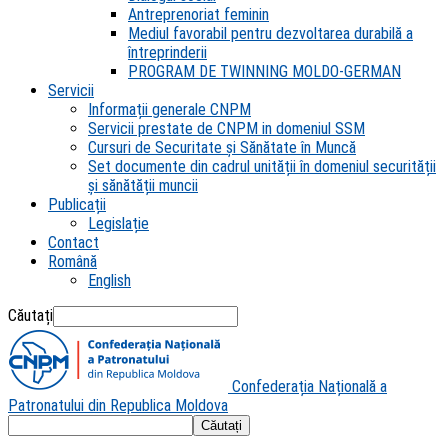
Antreprenoriat feminin
Mediul favorabil pentru dezvoltarea durabilă a
întreprinderii
PROGRAM DE TWINNING MOLDO-GERMAN
Servicii
Informații generale CNPM
Servicii prestate de CNPM in domeniul SSM
Cursuri de Securitate și Sănătate în Muncă
Set documente din cadrul unității în domeniul securității
și sănătății muncii
Publicații
Legislație
Contact
Română
English
Căutați
Confederația Națională a
Patronatului din Republica Moldova