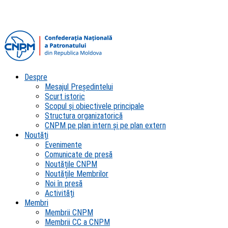
Despre
Mesajul Președintelui
Scurt istoric
Scopul şi obiectivele principale
Structura organizatorică
CNPM pe plan intern şi pe plan extern
Noutăți
Evenimente
Comunicate de presă
Noutățile CNPM
Noutățile Membrilor
Noi în presă
Activități
Membri
Membrii CNPM
Membrii CC a CNPM