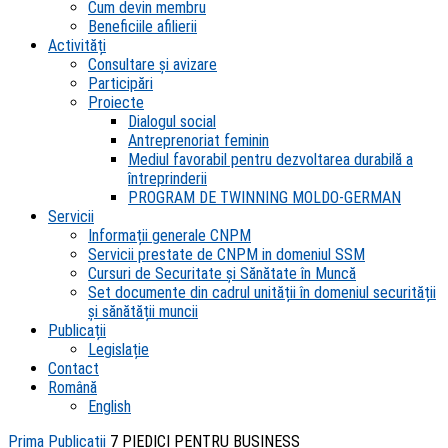
Cum devin membru
Beneficiile afilierii
Activități
Consultare și avizare
Participări
Proiecte
Dialogul social
Antreprenoriat feminin
Mediul favorabil pentru dezvoltarea durabilă a
întreprinderii
PROGRAM DE TWINNING MOLDO-GERMAN
Servicii
Informații generale CNPM
Servicii prestate de CNPM in domeniul SSM
Cursuri de Securitate și Sănătate în Muncă
Set documente din cadrul unității în domeniul securității
și sănătății muncii
Publicații
Legislație
Contact
Română
English
Prima
Publicații
7 PIEDICI PENTRU BUSINESS