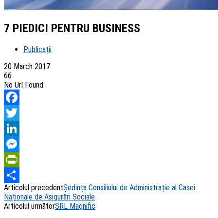
7 PIEDICI PENTRU BUSINESS
Publicații
20 March 2017
66
No Url Found
Facebook
Twitter
LinkedIn
Messenger
PrintFriendly
Articolul precedent
Ședința Consiliului de Administrație al Casei
Share
Naționale de Asigurări Sociale
Articolul următor
SRL Magnific