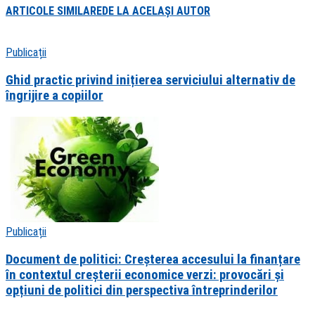
ARTICOLE SIMILARE
DE LA ACELAȘI AUTOR
Publicații
Ghid practic privind inițierea serviciului alternativ de
îngrijire a copiilor
Publicații
Document de politici: Creșterea accesului la finanțare
în contextul creșterii economice verzi: provocări și
opțiuni de politici din perspectiva întreprinderilor