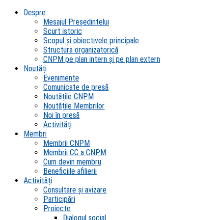
Despre
Mesajul Președintelui
Scurt istoric
Scopul şi obiectivele principale
Structura organizatorică
CNPM pe plan intern şi pe plan extern
Noutăți
Evenimente
Comunicate de presă
Noutățile CNPM
Noutățile Membrilor
Noi în presă
Activități
Membri
Membrii CNPM
Membrii CC a CNPM
Cum devin membru
Beneficiile afilierii
Activități
Consultare și avizare
Participări
Proiecte
Dialogul social