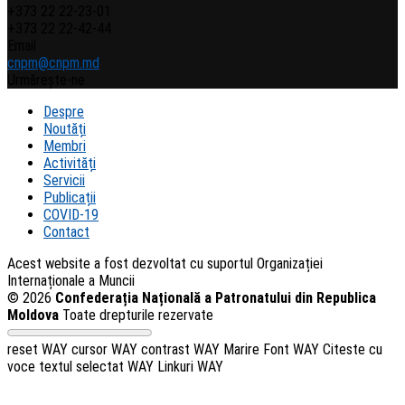
+373 22 22-23-01
+373 22 22-42-44
Email
cnpm@cnpm.md
Urmărește-ne
Despre
Noutăți
Membri
Activități
Servicii
Publicații
COVID-19
Contact
Acest website a fost dezvoltat cu suportul Organizației
Internaționale a Muncii
© 2026
Confederația Națională a Patronatului din Republica
Moldova
Toate drepturile rezervate
reset WAY
cursor WAY
contrast WAY
Marire Font WAY
Citeste cu
voce textul selectat WAY
Linkuri WAY