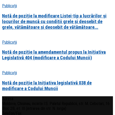
Publicații
Notă de poziție la modificare Listei-tip a lucrărilor și
locurilor de muncă cu condiții grele și deosebit de
grele, vătămătoare și deosebit de vătămătoare...
Publicații
Notă de poziție la amendamentul propus la Inițiativa
Legislativă 404 (modificare a Codului Muncii)
Publicații
Notă de poziție la Inițiativa legislativă 038 de
modificare a Codului Muncii
Adresa
Moldova, Chisinau, incinta I.S. Palatul Republicii, str. M. Cebotari, 16
Bloc 2B, et. III (intrarea din str. N. Iorga)
Telefon/Fax