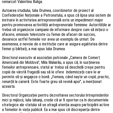
remarcat Valentina Buliga.
Autoarea studiului, Iulia Drumea, coordonator de proiect al
Confederaţiei Naţionale a Patronatului, a spus că lipsa unui sistem de
instruire în activitatea antreprenorială este un impediment major
pentru promovarea activităţii antreprenoriale feminine. Autorităţile ar
trebui să organizeze campanii de informare despre cum să iniţiezi o
afacere, emisiuni televizate cu femei de afaceri de succes,
deoarece astfel femeile vor avea un exemplu de urmat. De
asemenea, e nevoie de o instituţie care ar asigura egalitatea dintre
femei şi bărbaţi, a mai spus Iulia Drumea.
Directorul executiv al asociaţiei patronale „Camera de Comerţ
Americană din Moldova”, Mila Malairău, a spus că, în susţinerea
femeilor antreprenoare, statul ar trebui să deschidă creşe pentru
copiii de vârstă fragedă sau să le ofere îndemnizaţii care le-ar
permite să-şi angajeze o bonă. „Femeia, când naşte un copil, practic,
renunţă la carieră. Este foarte greu să revină apoi”, a menţionat
aceasta.
Directorul Organizaţiei pentru dezvoltarea sectorului întreprinderilor
mici şi mijlocii, Iulia Iabanji, crede că ar fi oportun ca în documentele
strategice ale statului să se atragă atenţia asupra participării active
a femeilor în viaţa publică. Ea a mai spus că discrepanţa dintre