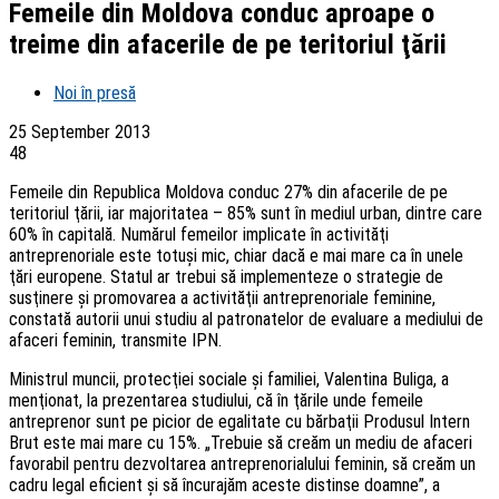
Femeile din Moldova conduc aproape o
treime din afacerile de pe teritoriul ţării
Noi în presă
25 September 2013
48
Femeile din Republica Moldova conduc 27% din afacerile de pe
teritoriul ţării, iar majoritatea – 85% sunt în mediul urban, dintre care
60% în capitală. Numărul femeilor implicate în activităţi
antreprenoriale este totuşi mic, chiar dacă e mai mare ca în unele
ţări europene. Statul ar trebui să implementeze o strategie de
susţinere şi promovarea a activităţii antreprenoriale feminine,
constată autorii unui studiu al patronatelor de evaluare a mediului de
afaceri feminin, transmite IPN.
Ministrul muncii, protecţiei sociale şi familiei, Valentina Buliga, a
menţionat, la prezentarea studiului, că în ţările unde femeile
antreprenor sunt pe picior de egalitate cu bărbaţii Produsul Intern
Brut este mai mare cu 15%. „Trebuie să creăm un mediu de afaceri
favorabil pentru dezvoltarea antreprenorialului feminin, să creăm un
cadru legal eficient şi să încurajăm aceste distinse doamne”, a