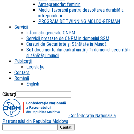
Antreprenoriat feminin
Mediul favorabil pentru dezvoltarea durabilă a
întreprinderii
PROGRAM DE TWINNING MOLDO-GERMAN
Servicii
Informații generale CNPM
Servicii prestate de CNPM in domeniul SSM
Cursuri de Securitate și Sănătate în Muncă
Set documente din cadrul unității în domeniul securității
și sănătății muncii
Publicații
Legislație
Contact
Română
English
Căutați
Confederația Națională a
Patronatului din Republica Moldova