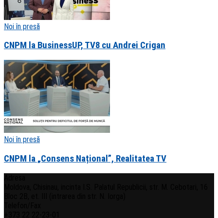
Noi în presă
CNPM la BusinessUP, TV8 cu Andrei Crigan
Noi în presă
CNPM la „Consens Național”, Realitatea TV
Adresa
Moldova, Chisinau, incinta I.S. Palatul Republicii, str. M. Cebotari, 16
Bloc 2B, et. III (intrarea din str. N. Iorga)
Telefon/Fax
+373 22 22-23-01