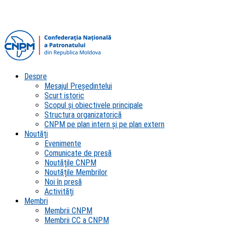
Despre
Mesajul Președintelui
Scurt istoric
Scopul şi obiectivele principale
Structura organizatorică
CNPM pe plan intern şi pe plan extern
Noutăți
Evenimente
Comunicate de presă
Noutățile CNPM
Noutățile Membrilor
Noi în presă
Activități
Membri
Membrii CNPM
Membrii CC a CNPM