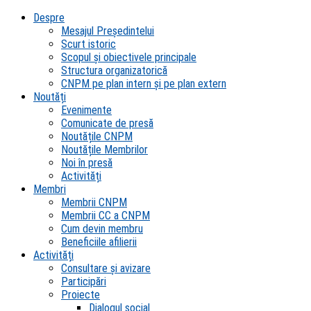
Despre
Mesajul Președintelui
Scurt istoric
Scopul şi obiectivele principale
Structura organizatorică
CNPM pe plan intern şi pe plan extern
Noutăți
Evenimente
Comunicate de presă
Noutățile CNPM
Noutățile Membrilor
Noi în presă
Activități
Membri
Membrii CNPM
Membrii CC a CNPM
Cum devin membru
Beneficiile afilierii
Activități
Consultare și avizare
Participări
Proiecte
Dialogul social