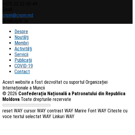
+373 22 22-42-44
Email
cnpm@cnpm.md
Urmărește-ne
Despre
Noutăți
Membri
Activități
Servicii
Publicații
COVID-19
Contact
Acest website a fost dezvoltat cu suportul Organizației
Internaționale a Muncii
© 2026
Confederația Națională a Patronatului din Republica
Moldova
Toate drepturile rezervate
reset WAY
cursor WAY
contrast WAY
Marire Font WAY
Citeste cu
voce textul selectat WAY
Linkuri WAY