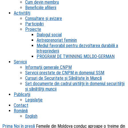
Cum devin membru
Beneficiile afilierii
Activități
Consultare și avizare
Participări
Proiecte
Dialogul social
Antreprenoriat feminin
Mediul favorabil pentru dezvoltarea durabilă a
întreprinderii
PROGRAM DE TWINNING MOLDO-GERMAN
Servicii
Informații generale CNPM
Servicii prestate de CNPM in domeniul SSM
Cursuri de Securitate și Sănătate în Muncă
Set documente din cadrul unității în domeniul securității
și sănătății muncii
Publicații
Legislație
Contact
Română
English
Prima
Noi în presă
Femeile din Moldova conduc aproape o treime din