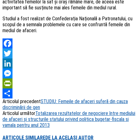
activitatea femeilor la sat şi oraş rămâne mare, de aceea este
important să fie susţinute mai ales femeile din mediul rural.
Studiul a fost realizat de Confederaţia Naţională a Patronatului, cu
scopul de a semnala problemele cu care se confruntă femeile din
mediul de afaceri.
Facebook
Twitter
LinkedIn
Messenger
PrintFriendly
Articolul precedent
STUDIU: Femeile de afaceri suferă din cauza
Share
discriminării de gen
Articolul următor
Totalizarea rezultatelor de negociere între mediului
de afaceri şi structurile statului privind politica bugetar-fiscala si
vamala pentru anul 2013
ARTICOLE SIMILARE
DE LA ACELAȘI AUTOR