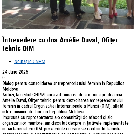
Întrevedere cu dna Amélie Duval, Ofițer
tehnic OIM
Noutățile CNPM
24 June 2026
0
Dialog pentru consolidarea antreprenoriatului feminin în Republica
Moldova
Astăzi, la sediul CNPM, am avut onoarea de a o primi pe doamna
Amélie Duval, Ofițer tehnic pentru dezvoltarea antreprenoriatului
feminin în cadrul Organizației Internaționale a Muncii (OIM), aflată
într-o misiune de lucru în Republica Moldova.
Împreună cu reprezentante ale comunității de afaceri și ale
organizațiilor membre, am discutat despre inițiativele implementate
în parteneriat cu OIM, provocările cu care se confruntă femeile