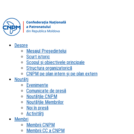
Despre
Mesajul Președintelui
Scurt istoric
Scopul şi obiectivele principale
Structura organizatorică
CNPM pe plan intern şi pe plan extern
Noutăți
Evenimente
Comunicate de presă
Noutățile CNPM
Noutățile Membrilor
Noi în presă
Activități
Membri
Membrii CNPM
Membrii CC a CNPM