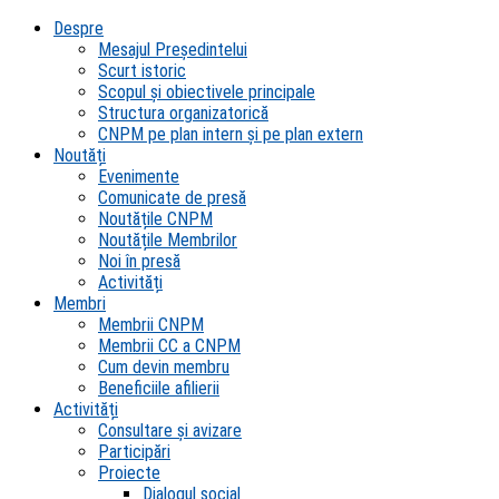
Despre
Mesajul Președintelui
Scurt istoric
Scopul şi obiectivele principale
Structura organizatorică
CNPM pe plan intern şi pe plan extern
Noutăți
Evenimente
Comunicate de presă
Noutățile CNPM
Noutățile Membrilor
Noi în presă
Activități
Membri
Membrii CNPM
Membrii CC a CNPM
Cum devin membru
Beneficiile afilierii
Activități
Consultare și avizare
Participări
Proiecte
Dialogul social