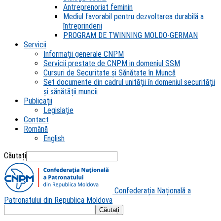
Antreprenoriat feminin
Mediul favorabil pentru dezvoltarea durabilă a
întreprinderii
PROGRAM DE TWINNING MOLDO-GERMAN
Servicii
Informații generale CNPM
Servicii prestate de CNPM in domeniul SSM
Cursuri de Securitate și Sănătate în Muncă
Set documente din cadrul unității în domeniul securității
și sănătății muncii
Publicații
Legislație
Contact
Română
English
Căutați
Confederația Națională a
Patronatului din Republica Moldova