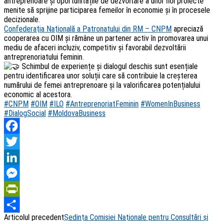
antreprenoare și oportunitățile de dezvoltare a unor noi proiecte
menite să sprijine participarea femeilor în economie și în procesele
decizionale.
Confederaţia Naţională a Patronatului din RM – CNPM
apreciază
cooperarea cu OIM și rămâne un partener activ în promovarea unui
mediu de afaceri incluziv, competitiv și favorabil dezvoltării
antreprenoriatului feminin.
Schimbul de experiențe și dialogul deschis sunt esențiale
pentru identificarea unor soluții care să contribuie la creșterea
numărului de femei antreprenoare și la valorificarea potențialului
economic al acestora.
#CNPM
#OIM
#ILO
#AntreprenoriatFeminin
#WomenInBusiness
#DialogSocial
#MoldovaBusiness
Facebook
Twitter
LinkedIn
Messenger
PrintFriendly
Articolul precedent
Ședința Comisiei Naționale pentru Consultări și
Share