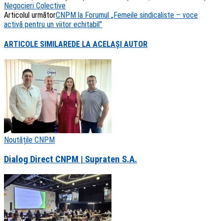
Negocieri Colective
Articolul următor
CNPM la Forumul „Femeile sindicaliste – voce
activă pentru un viitor echitabil”
ARTICOLE SIMILARE
DE LA ACELAȘI AUTOR
Noutățile CNPM
Dialog Direct CNPM | Supraten S.A.