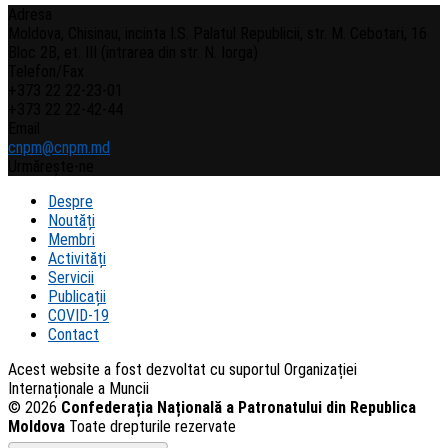
Adresa
Moldova, Chisinau, incinta I.S. Palatul Republicii, str. M. Cebotari, 16
Bloc 2B, et. III (intrarea din str. N. Iorga)
Telefon/Fax
+373 22 22-23-01
+373 22 22-42-44
Email
cnpm@cnpm.md
Urmărește-ne
Despre
Noutăți
Membri
Activități
Servicii
Publicații
COVID-19
Contact
Acest website a fost dezvoltat cu suportul Organizației
Internaționale a Muncii
© 2026
Confederația Națională a Patronatului din Republica
Moldova
Toate drepturile rezervate