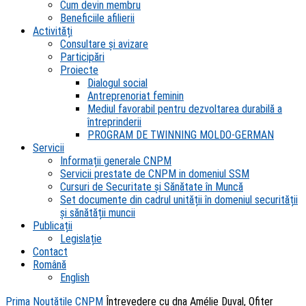
Cum devin membru
Beneficiile afilierii
Activități
Consultare și avizare
Participări
Proiecte
Dialogul social
Antreprenoriat feminin
Mediul favorabil pentru dezvoltarea durabilă a
întreprinderii
PROGRAM DE TWINNING MOLDO-GERMAN
Servicii
Informații generale CNPM
Servicii prestate de CNPM in domeniul SSM
Cursuri de Securitate și Sănătate în Muncă
Set documente din cadrul unității în domeniul securității
și sănătății muncii
Publicații
Legislație
Contact
Română
English
Prima
Noutățile CNPM
Întrevedere cu dna Amélie Duval, Ofițer